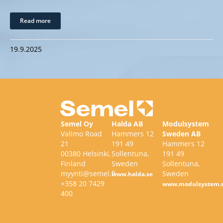
Read more
19.9.2025
Semel Oy
Halda AB
Modulsystem
Valimo Road
Hammers 12
Sweden AB
21
191 49
Hammers 12
00380 Helsinki,
Sollentuna,
191 49
Finland
Sweden
Sollentuna,
myynti@semel.fi
Sweden
www.halda.se
+358 20 7429
www.modulsystem.
400