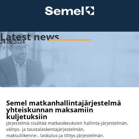
Latest news
24.06.2024
Semel matkanhallintajärjestelmä
yhteiskunnan maksamiin
kuljetuksiin
Järjestelmä sisältää matkaoikeuksien hallinta-järjestelmän,
välitys- ja taustalaskentajärjestelmän,
maksuliikenne-, laskutus-ja tilitys-järjestelmän.