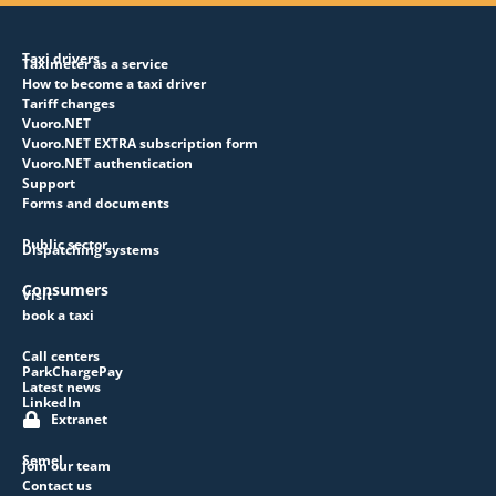
Taxi drivers
Taximeter as a service
How to become a taxi driver
Tariff changes
Vuoro.NET
Vuoro.NET EXTRA subscription form
Vuoro.NET authentication
Support
Forms and documents
Public sector
Dispatching systems
Consumers
Visit
book a taxi
Call centers
ParkChargePay
Latest news
LinkedIn
Extranet
Semel
Join our team
Contact us