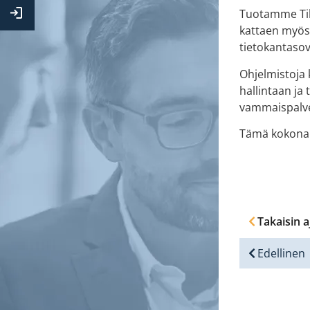
Kirjaudu
Tuotamme Tila
Extranettiin
kattaen myös 
tietokantasove
Ohjelmistoja 
hallintaan ja
vammaispalvel
Tämä kokonais
Takaisin a
Edellinen