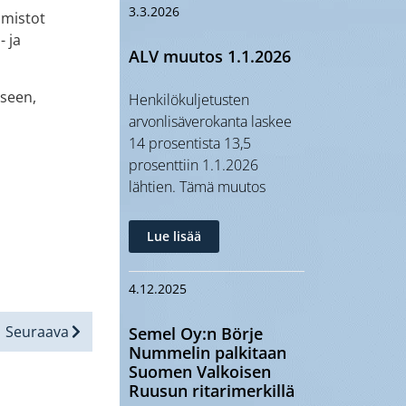
3.3.2026
lmistot
- ja
ALV muutos 1.1.2026
iseen,
Henkilökuljetusten
n
arvonlisäverokanta laskee
14 prosentista 13,5
prosenttiin 1.1.2026
lähtien. Tämä muutos
Lue lisää
4.12.2025
Seuraava
Semel Oy:n Börje
Nummelin palkitaan
Suomen Valkoisen
Ruusun ritarimerkillä