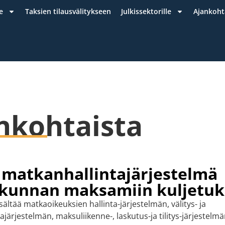
e
Taksien tilausvälitykseen
Julkissektorille
Ajankoht
nkohtaista
 matkanhallintajärjestelmä
skunnan maksamiin kuljetuk
sältää matkaoikeuksien hallinta-järjestelmän, välitys- ja
ajärjestelmän, maksuliikenne-, laskutus-ja tilitys-järjestel