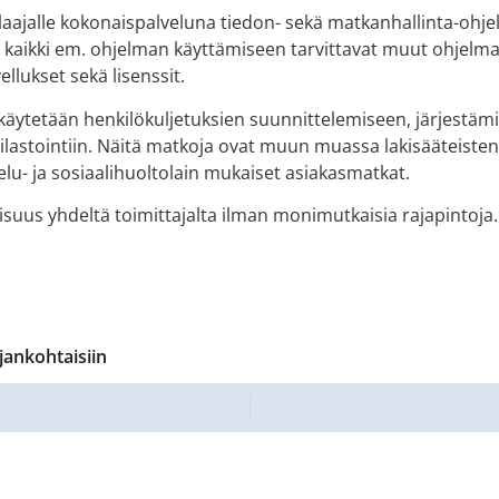
ajalle kokonaispalveluna tiedon- sekä matkanhallinta-ohje
kaikki em. ohjelman käyttämiseen tarvittavat muut ohjelma
llukset sekä lisenssit.
käytetään henkilökuljetuksien suunnittelemiseen, järjestäm
 tilastointiin. Näitä matkoja ovat muun muassa lakisääteiste
u- ja sosiaalihuoltolain mukaiset asiakasmatkat.
uus yhdeltä toimittajalta ilman monimutkaisia rajapintoja.
jankohtaisiin