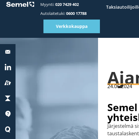
Myynti:
020 7429 402
Taksiautoilijoill
Autolaitetuki:
0600 17788
Verkkokauppa
Autolaitetuki:
0600
17788
LinkedIn
Aja
Reissu
24.06.2024
ParkChargePay
Semel
Tuki
yhtei
Quick
Järjestelmä si
Start
taustalaskent