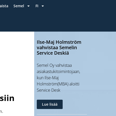
aista
Semel
FI
Ilse-Maj Holmström
vahvistaa Semelin
Service Deskiä
Semel Oy vahvistaa
asiakastukitoimintojaan,
kun Ilse-Maj
Holmström(MBA) aloitti
Service Desk
siin
Lue lisää
män.