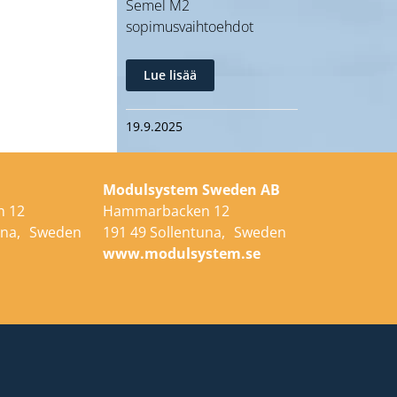
Semel M2
sopimusvaihtoehdot
Lue lisää
19.9.2025
Modulsystem Sweden AB
 12
Hammarbacken 12
tuna, Sweden
191 49 Sollentuna, Sweden
e
www.modulsystem.se