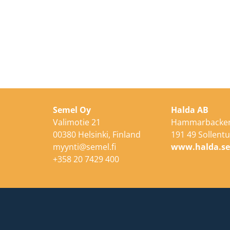
Semel Oy
Halda AB
Valimotie 21
Hammarbacken
00380 Helsinki, Finland
191 49 Sollen
myynti@semel.fi
www.halda.s
+358 20 7429 400