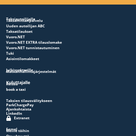
Taksiautoilijalle
Taksamittaripalvelu
Uuden autoilijan ABC
Taksatilaukset
Vuoro.NET
Vuoro.NET EXTRA tilauslomake
Vuoro.NET tunnistautuminen
Tuki
Asiointilomakkeet
Julkissektorille
Matkanhallintajärjestelmät
Kuluttajalle
Reissu
book a taxi
Taksien tilausvälitykseen
ParkChargePay
Ajankohtaista
LinkedIn
Extranet
Semel
Meille töihin