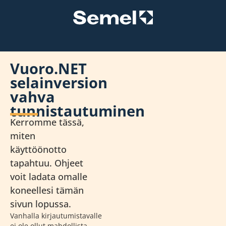
Vuoro.NET
selainversion
vahva
tunnistautuminen
Kerromme tässä,
miten
käyttöönotto
tapahtuu. Ohjeet
voit ladata omalle
koneellesi tämän
sivun lopussa.
Vanhalla kirjautumistavalle
ei ole ollut mahdollista