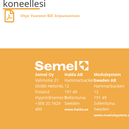
koneellesi
Ohje: Vuoronet B2C kirjautuminen
Semel Oy
Halda AB
Modulsystem
Valimotie 21
Hammarbacken
Sweden AB
00380 Helsinki,
12
Hammarbacken
Finland
191 49
12
myynti@semel.fi
Sollentuna,
191 49
+358 20 7429
Sweden
Sollentuna,
400
Sweden
www.halda.se
www.modulsystem.