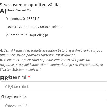
Seuraavien osapuolten välillä:
A)
Nimi: Semel Oy
Y-tunnus: 0113821-2
Osoite: Valimotie 21, 00380 Helsinki
(”Semel” tai ”Osapuoli”); ja
A.
Semel kehittää ja toimittaa taksien tietojärjestelmiä sekä tarjoaa
niihin perustuvia palveluja taksialan asiakkailleen.
B.
Osapuolet sopivat tällä Sopimuksella Vuoro.NET palvelun
tarjoamisesta Asiakkaalle tämän Sopimuksen ja sen liitteenä olevien
Yleisten Ehtojen mukaisesti.
B)
Yrityksen nimi
Yhteyshenkilö