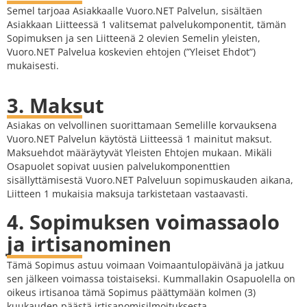
Semel tarjoaa Asiakkaalle Vuoro.NET Palvelun, sisältäen
Asiakkaan Liitteessä 1 valitsemat palvelukomponentit, tämän
Sopimuksen ja sen Liitteenä 2 olevien Semelin yleisten,
Vuoro.NET Palvelua koskevien ehtojen (”Yleiset Ehdot”)
mukaisesti.
3. Maksut
Asiakas on velvollinen suorittamaan Semelille korvauksena
Vuoro.NET Palvelun käytöstä Liitteessä 1 mainitut maksut.
Maksuehdot määräytyvät Yleisten Ehtojen mukaan. Mikäli
Osapuolet sopivat uusien palvelukomponenttien
sisällyttämisestä Vuoro.NET Palveluun sopimuskauden aikana,
Liitteen 1 mukaisia maksuja tarkistetaan vastaavasti.
4. Sopimuksen voimassaolo
ja irtisanominen
Tämä Sopimus astuu voimaan Voimaantulopäivänä ja jatkuu
sen jälkeen voimassa toistaiseksi. Kummallakin Osapuolella on
oikeus irtisanoa tämä Sopimus päättymään kolmen (3)
kuukauden päästä irtisanomisilmoituksesta.