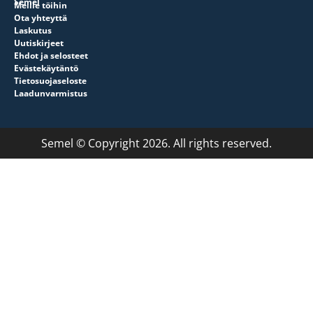
Semel
Meille töihin
Ota yhteyttä
Laskutus
Uutiskirjeet
Ehdot ja selosteet
Evästekäytäntö
Tietosuojaseloste
Laadunvarmistus
Semel © Copyright 2026. All rights reserved.