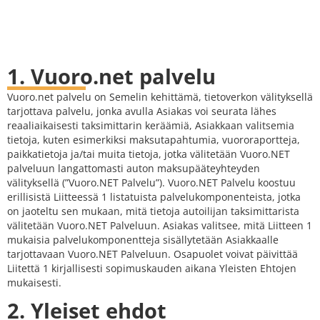
1. Vuoro.net palvelu
Vuoro.net palvelu on Semelin kehittämä, tietoverkon välityksellä
tarjottava palvelu, jonka avulla Asiakas voi seurata lähes
reaaliaikaisesti taksimittarin keräämiä, Asiakkaan valitsemia
tietoja, kuten esimerkiksi maksutapahtumia, vuororaportteja,
paikkatietoja ja/tai muita tietoja, jotka välitetään Vuoro.NET
palveluun langattomasti auton maksupääteyhteyden
välityksellä (”Vuoro.NET Palvelu”). Vuoro.NET Palvelu koostuu
erillisistä Liitteessä 1 listatuista palvelukomponenteista, jotka
on jaoteltu sen mukaan, mitä tietoja autoilijan taksimittarista
välitetään Vuoro.NET Palveluun. Asiakas valitsee, mitä Liitteen 1
mukaisia palvelukomponentteja sisällytetään Asiakkaalle
tarjottavaan Vuoro.NET Palveluun. Osapuolet voivat päivittää
Liitettä 1 kirjallisesti sopimuskauden aikana Yleisten Ehtojen
mukaisesti.
2. Yleiset ehdot