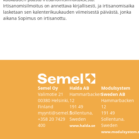
Irtisanomisilmoitus on annettava kirjallisesti, ja irtisanomisaika
lasketaan sen kalenterikuukauden viimeisestä päivästä, jonka
aikana Sopimus on irtisanottu.
Semel Oy
Halda AB
Modulsystem
Valimotie 21
Hammarbacken
Sweden AB
00380 Helsinki,
12
Hammarbacken
Finland
191 49
12
myynti@semel.fi
Sollentuna,
191 49
+358 20 7429
Sweden
Sollentuna,
400
Sweden
www.halda.se
www.modulsystem.