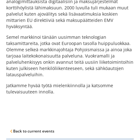
analogimittauksista digitaalisiin ja maksujärjestelmät
korttihöylistä lähimaksuun. 2000 luvulla tuli mukaan muut
palvelut kuten ajovälitys sekä lisävaatimuksia koskien
mittarien EU direktiiviä sekä maksupäätteiden EMV
hyväksyntää.
Semel markkinoi tänään uusimman teknologian
taksamittareita, jotka ovat Euroopan tasolla huippuluokkaa.
Olemme selkeä markkinajohtaja Pohjoismaissa ja ainoa joka
tarjoaa laitekokonaisuutta palveluna. Vuokramalli ja
palveluhenkisyys onkin avannut teitä uusiin liiketoimintoihin
kuten julkiseen henkilöliikenteeseen, sekä sähköautojen
latauspalveluihin.
Jatkamme hyvää työtä mielenkiinnolla ja katsomme
tulevaisuuteen innolla.
Back to current events