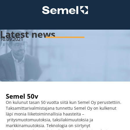
Latest news
10.09.2021
Semel 50v
On kulunut tasan 50 vuotta siitä kun Semel Oy perustettiin.
Taksamittarivalmistajana tunnettu Semel Oy on kulkenut
läpi monia liiketoiminnallisia haasteita –
yritysmuotomuutoksia, taksilakimuutoksia ja
markkinamuutoksia. Teknologia on siirtynyt