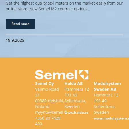
Get the highest quality taxi meters on the market easily from our
online store. New Semel M2 contract options.
Read more
19.9.2025
Semel Oy
Halda AB
Modulsystem
Valimo Road
Hammers 12
Sweden AB
21
191 49
Hammers 12
00380 Helsinki,
Sollentuna,
191 49
Finland
Sweden
Sollentuna,
myynti@semel.fi
Sweden
www.halda.se
+358 20 7429
www.modulsystem.
400