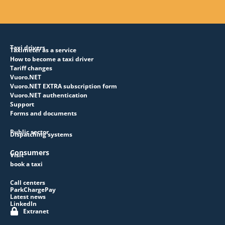
Taxi drivers
Taximeter as a service
How to become a taxi driver
Tariff changes
Vuoro.NET
Vuoro.NET EXTRA subscription form
Vuoro.NET authentication
Support
Forms and documents
Public sector
Dispatching systems
Consumers
Visit
book a taxi
Call centers
ParkChargePay
Latest news
LinkedIn
Extranet