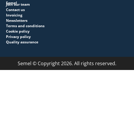
Semel
Join our team
Contact us
Invoicing
Newsletters
Terms and conditions
Cookie policy
Privacy policy
Quality assurance
Semel © Copyright 2026. All rights reserved.