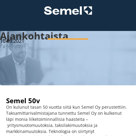
Ajankohtaista
10.09.2021
Semel 50v
On kulunut tasan 50 vuotta siitä kun Semel Oy perustettiin.
Taksamittarivalmistajana tunnettu Semel Oy on kulkenut
läpi monia liiketoiminnallisia haasteita –
yritysmuotomuutoksia, taksilakimuutoksia ja
markkinamuutoksia. Teknologia on siirtynyt