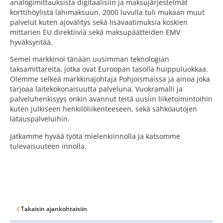
analogimittauksista digitaalisiin ja maksujärjestelmät
korttihöylistä lähimaksuun. 2000 luvulla tuli mukaan muut
palvelut kuten ajovälitys sekä lisävaatimuksia koskien
mittarien EU direktiiviä sekä maksupäätteiden EMV
hyväksyntää.
Semel markkinoi tänään uusimman teknologian
taksamittareita, jotka ovat Euroopan tasolla huippuluokkaa.
Olemme selkeä markkinajohtaja Pohjoismaissa ja ainoa joka
tarjoaa laitekokonaisuutta palveluna. Vuokramalli ja
palveluhenkisyys onkin avannut teitä uusiin liiketoimintoihin
kuten julkiseen henkilöliikenteeseen, sekä sähköautojen
latauspalveluihin.
Jatkamme hyvää työtä mielenkiinnolla ja katsomme
tulevaisuuteen innolla.
Takaisin ajankohtaisiin