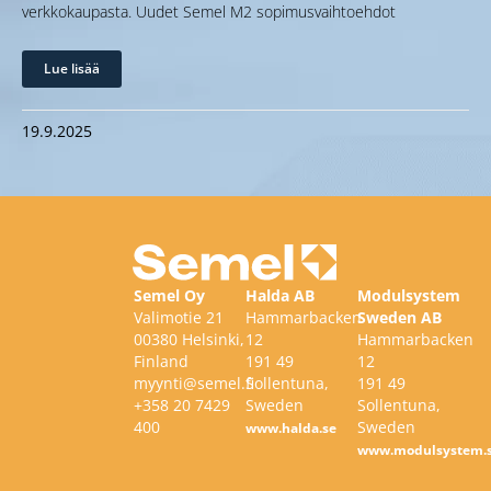
verkkokaupasta. Uudet Semel M2 sopimusvaihtoehdot
Lue lisää
19.9.2025
Semel Oy
Halda AB
Modulsystem
Valimotie 21
Hammarbacken
Sweden AB
00380 Helsinki,
12
Hammarbacken
Finland
191 49
12
myynti@semel.fi
Sollentuna,
191 49
+358 20 7429
Sweden
Sollentuna,
400
Sweden
www.halda.se
www.modulsystem.