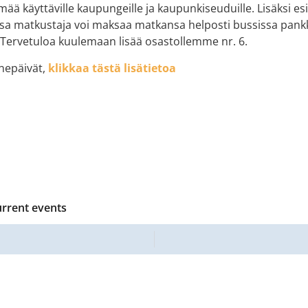
lmää käyttäville kaupungeille ja kaupunkiseuduille. Lisäksi e
ssa matkustaja voi maksaa matkansa helposti bussissa pankk
a.Tervetuloa kuulemaan lisää osastollemme nr. 6.
nnepäivät,
klikkaa tästä lisätietoa
urrent events