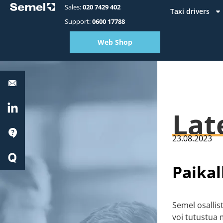
Sales:
020 7429 402
Taxi drivers
Support:
0600 17788
Web Shop
Equipment
support:
0600
17788
LinkedIn
Lat
Support
23.08.2023
Quick
Start
Paikal
Semel osallis
voi tutustua 