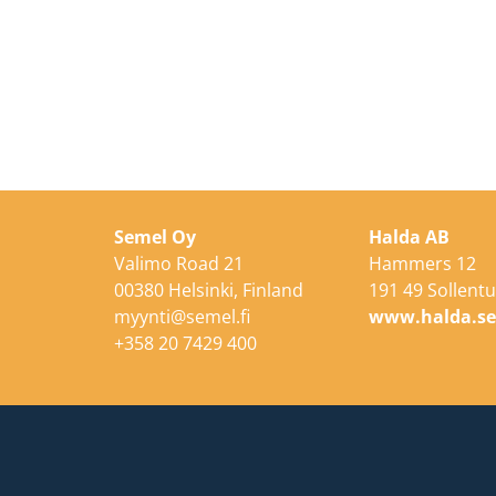
Semel Oy
Halda AB
Valimo Road 21
Hammers 12
00380 Helsinki, Finland
191 49 Sollent
myynti@semel.fi
www.halda.s
+358 20 7429 400