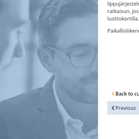
lippujärjeste
ratkaisun, jo
luottokortill
Paikallisliike
Back to c
Previous