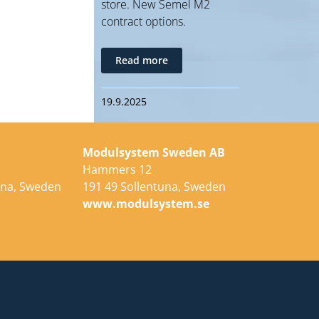
store. New Semel M2
contract options.
Read more
19.9.2025
Modulsystem Sweden AB
Hammers 12
una, Sweden
191 49 Sollentuna, Sweden
e
www.modulsystem.se