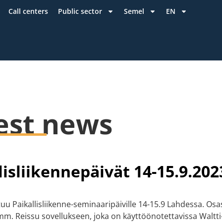
Call centers
Public sector
Semel
EN
est news
lisliikennepäivät 14-15.9.202
tuu Paikallisliikenne-seminaaripäiville 14-15.9 Lahdessa. O
mm. Reissu sovellukseen, joka on käyttöönotettavissa Waltti