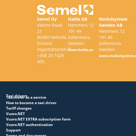
Semel Oy
Halda AB
Modulsystem
Valimo Road
Hammers 12
Sweden AB
21
191 49
Hammers 12
00380 Helsinki,
Sollentuna,
191 49
Finland
Sweden
Sollentuna,
myynti@semel.fi
Sweden
www.halda.se
+358 20 7429
www.modulsystem.
400
Taxi drivers
Taximeter as a service
How to become a taxi driver
Tariff changes
Vuoro.NET
Vuoro.NET EXTRA subscription form
Vuoro.NET authentication
Support
Forms and documents