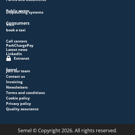
Public sector
Dispatching systems
Consumers
Visit
book a taxi
Call centers
ParkChargePay
Latest news
LinkedIn
Extranet
Semel
Join our team
Contact us
Invoicing
Newsletters
Terms and conditions
Cookie policy
Privacy policy
Quality assurance
Semel © Copyright 2026. All rights reserved.