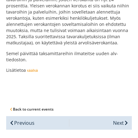
prosenttia. Yleisen verokannan korotus ei siis vaikuta niihin
tavaroihin ja palveluihin, joihin sovelletaan alennettuja
verokantoja, kuten esimerkiksi henkilökuljetukset. Myös
alennettujen verokantojen soveltamisaloihin on ehdotettu
muutoksia, mutta ne tulisivat voimaan aikaisintaan vuonna
2025. Taksilla suoritettavissa tavarakuljetuksissa (ilman
matkustajaa), on käytettävä yleistä arvolisäverokantaa.
Semel päivittää taksamittareihin ilmateitse uuden alv-
tiedoston.
Lisätietoa
täältä
Back to current events
Previous
Next