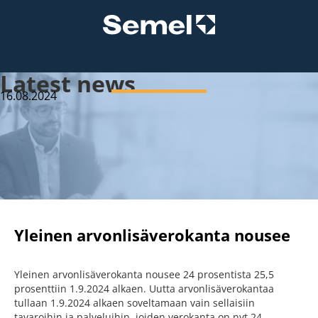
Latest news
16.08.2024
Yleinen arvonlisäverokanta nousee
Yleinen arvonlisäverokanta nousee 24 prosentista 25,5
prosenttiin 1.9.2024 alkaen. Uutta arvonlisäverokantaa
tullaan 1.9.2024 alkaen soveltamaan vain sellaisiin
tavaroihin ja palveluihin, joiden verokanta on nyt 24