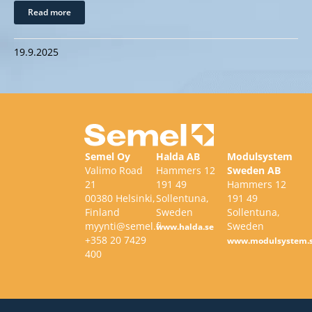
Read more
19.9.2025
Semel Oy
Halda AB
Modulsystem
Valimo Road
Hammers 12
Sweden AB
21
191 49
Hammers 12
00380 Helsinki,
Sollentuna,
191 49
Finland
Sweden
Sollentuna,
myynti@semel.fi
Sweden
www.halda.se
+358 20 7429
www.modulsystem.
400