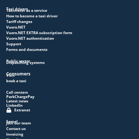
Taxi drivers
Taximeter as a service
How to become a taxi driver
Tariff changes
Vuoro.NET
Vuoro.NET EXTRA subscription form
Vuoro.NET authentication
Support
Forms and documents
Public sector
Dispatching systems
Consumers
Visit
book a taxi
Call centers
ParkChargePay
Latest news
LinkedIn
Extranet
Semel
Join our team
Contact us
Invoicing