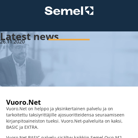
Latest news
26.11.2020
Vuoro.Net
Vuoro.Net on helppo ja yksinkertainen palvelu ja on
tarkoitettu taksiyrittäjille ajosuoritteidensa seuraamiseen
kirjanpitoaineiston tueksi. Vuoro.Net-palveluita on kaksi,
BASIC ja EXTRA.
Vuoro.Net BASIC palvelu sisältyy kaikkiin Semel Oy:n M2