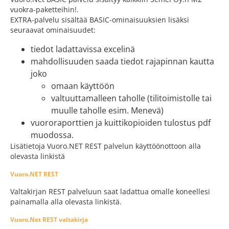
vuokra-paketteihin!.
EXTRA-palvelu sisältää BASIC-ominaisuuksien lisäksi
seuraavat ominaisuudet:
tiedot ladattavissa excelinä
mahdollisuuden saada tiedot rajapinnan kautta
joko
omaan käyttöön
valtuuttamalleen taholle (tilitoimistolle tai
muulle taholle esim. Menevä)
vuororaporttien ja kuittikopioiden tulostus pdf
muodossa.
Lisätietoja Vuoro.NET REST palvelun käyttöönottoon alla
olevasta linkistä
Vuoro.NET REST
Valtakirjan REST palveluun saat ladattua omalle koneellesi
painamalla alla olevasta linkistä.
Vuoro.Net REST valtakirja