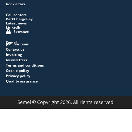
book a taxi
Call centers
ParkChargePay
Latest news
LinkedIn
Extranet
Semel
Join our team
Contact us
Invoicing
Newsletters
Terms and conditions
Cookie policy
Privacy policy
Quality assurance
Semel © Copyright 2026. All rights reserved.