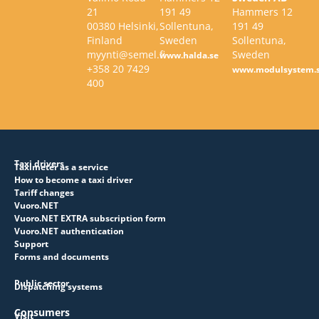
21
191 49
Hammers 12
00380 Helsinki,
Sollentuna,
191 49
Finland
Sweden
Sollentuna,
myynti@semel.fi
Sweden
www.halda.se
+358 20 7429
www.modulsystem.
400
Taxi drivers
Taximeter as a service
How to become a taxi driver
Tariff changes
Vuoro.NET
Vuoro.NET EXTRA subscription form
Vuoro.NET authentication
Support
Forms and documents
Public sector
Dispatching systems
Consumers
Visit