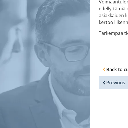
Voimaantulon 
edellyttämiä 
asiakkaiden l
kertoo liiken
Tarkempaa ti
Back to c
Previous