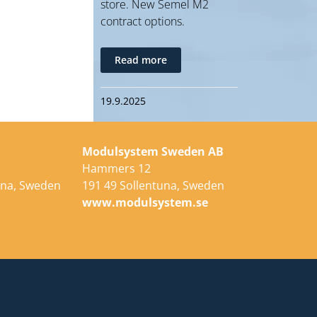
store. New Semel M2
contract options.
Read more
19.9.2025
Modulsystem Sweden AB
Hammers 12
una, Sweden
191 49 Sollentuna, Sweden
e
www.modulsystem.se