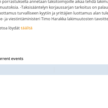
porrastuksella annetaan taksitoimijoille aikaa tehdä laki
muutoksia. -Taksisääntelyn korjaussarjan tarkoitus on palau
uottamus turvalliseen kyytiin ja yrittäjien luottamus alan tu
ne- ja viestintäministeri Timo Harakka lakimuutosten tavoitte
etoa löydät
täältä
urrent events