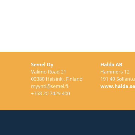
Semel Oy
Halda AB
Valimo Road 21
Hammers 12
00380 Helsinki, Finland
191 49 Sollent
myynti@semel.fi
www.halda.s
+358 20 7429 400