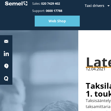
Sales:
020 7429 402
Taxi drivers
Support:
0600 17788
Web Shop
Equipment
support:
0600
17788
LinkedIn
Lat
Support
12.04.2021
Quick
Start
Taksi
1. to
Taksisääntely
taksamittaria