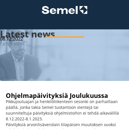
Latest news
08.12.2022
Ohjelmapäivityksiä Joulukuussa
Pikkujouluajan ja henkilöliikenteen sesonki on parhaillaan
päällä, jonka takia Semel tuotantoon vientejä tai
suunniteltuja päivityksiä ohjelmistoihin ei tehdä aikavälillä
8.12.2022-8.1.2023.
Päivityksiä arvonlisäverolain tilapäisen muutoksen vuoksi