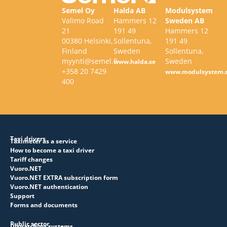
Semel Oy
Halda AB
Modulsystem
Valimo Road
Hammers 12
Sweden AB
21
191 49
Hammers 12
00380 Helsinki,
Sollentuna,
191 49
Finland
Sweden
Sollentuna,
myynti@semel.fi
Sweden
www.halda.se
+358 20 7429
www.modulsystem.
400
Taxi drivers
Taximeter as a service
How to become a taxi driver
Tariff changes
Vuoro.NET
Vuoro.NET EXTRA subscription form
Vuoro.NET authentication
Support
Forms and documents
Public sector
Dispatching systems