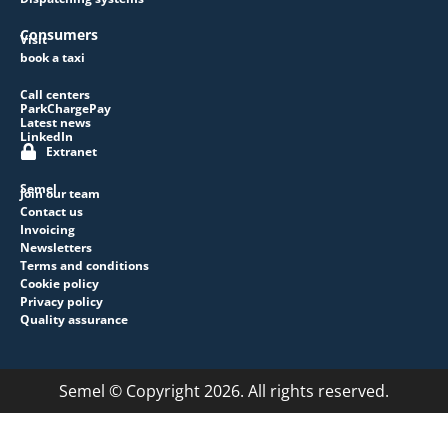
Consumers
Visit
book a taxi
Call centers
ParkChargePay
Latest news
LinkedIn
Extranet
Semel
Join our team
Contact us
Invoicing
Newsletters
Terms and conditions
Cookie policy
Privacy policy
Quality assurance
Semel © Copyright 2026. All rights reserved.