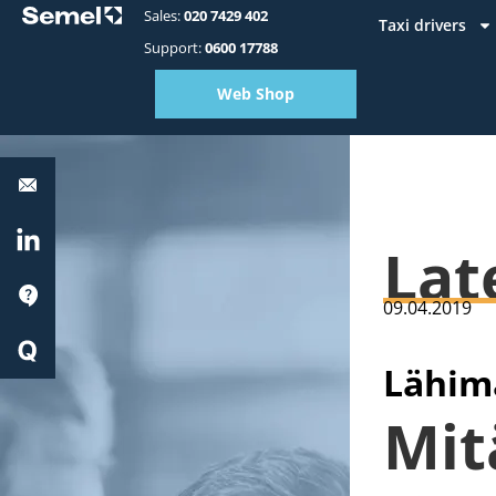
Sales:
020 7429 402
Taxi drivers
Support:
0600 17788
Web Shop
Equipment
support:
0600
17788
LinkedIn
Lat
Support
09.04.2019
Quick
Start
Lähim
Mit