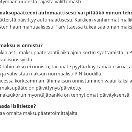
ötymään uudesta rajasta välittömästi.
maksupäätteeni automaattisesti vai pitääkö minun tehd
ätteistä päivittyy automaattisesti. Kaikkein vanhimmat malli
tysten haun manuaalisesti. Tarvittaessa tukea saa oman ma
imaksu ei onnistu?
kin asti, maksupääte vaatii aika ajoin kortin syöttämistä ja 
vallisuussyistä.
0€ lähimaksu ei onnistu, tai pääte pyytää käyttämään sirua, 
n ja vahvistaa maksun normaalisti PIN-koodilla.
iheessa korkeamman lähimaksun onnistuminen vaatii kaksi a
maksupääte on päivittynyt/päivitetty
 maksukortin myöntäjäpankki on tehnyt omat päivityksensä.
aada lisätietoa?
 saa omalta maksupäätetoimittajalta.