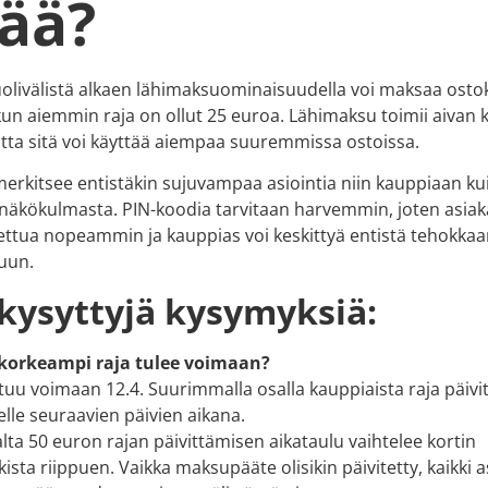
tää?
olivälistä alkaen lähimaksuominaisuudella voi maksaa osto
kun aiemmin raja on ollut 25 euroa. Lähimaksu toimii aivan 
tta sitä voi käyttää aiempaa suuremmissa ostoissa.
erkitsee entistäkin sujuvampaa asiointia niin kauppiaan ku
 näkökulmasta. PIN-koodia tarvitaan harvemmin, joten asiak
ttua nopeammin ja kauppias voi keskittyä entistä tehokk
uun.
kysyttyjä kysymyksiä:
 korkeampi raja tulee voimaan?
stuu voimaan 12.4. Suurimmalla osalla kauppiaista raja päivi
le seuraavien päivien aikana.
alta 50 euron rajan päivittämisen aikataulu vaihtelee kortin
sta riippuen. Vaikka maksupääte olisikin päivitetty, kaikki a