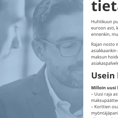
tie
Huhtikuun pu
euroon asti, 
ennenkin, mu
Rajan nosto m
asiakkaankin
maksun hoide
asiakaspalvel
Usein 
Milloin uusi
– Uusi raja a
maksupäätteel
– Korttien os
myöntäjäpanki