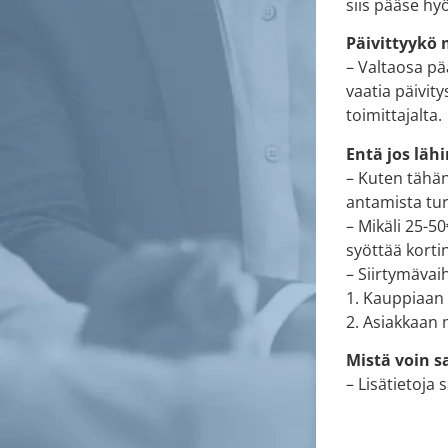
siis pääse hy
Päivittyykö 
– Valtaosa pä
vaatia päivi
toimittajalta.
Entä jos läh
– Kuten tähän
antamista tur
– Mikäli 25-5
syöttää korti
– Siirtymäva
1. Kauppiaan 
2. Asiakkaan
Mistä voin s
– Lisätietoja