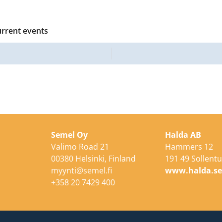
urrent events
Semel Oy
Halda AB
Valimo Road 21
Hammers 12
00380 Helsinki, Finland
191 49 Sollent
myynti@semel.fi
www.halda.s
+358 20 7429 400