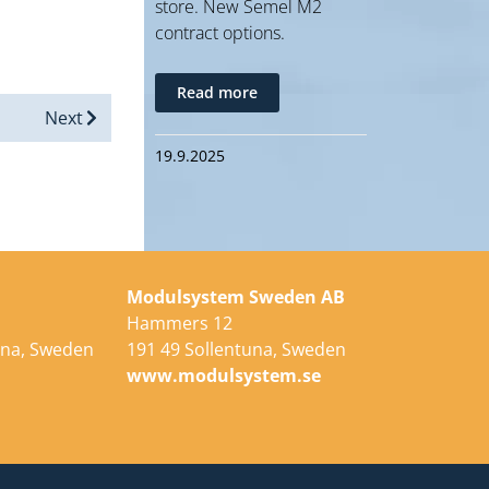
store. New Semel M2
contract options.
Read more
Next
19.9.2025
Modulsystem Sweden AB
Hammers 12
una, Sweden
191 49 Sollentuna, Sweden
e
www.modulsystem.se