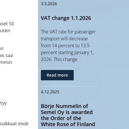
3.3.2026
VAT change 1.1.2026
kset 50
kuten
The VAT rate for passenger
transport will decrease
from 14 percent to 13.5
in
percent starting January 1,
as saa
2026. This change
aammin
Read more
4.12.2025
ttyy
Börje Nummelin of
Semel Oy is awarded
the Order of the
siakkaat eivät
White Rose of Finland