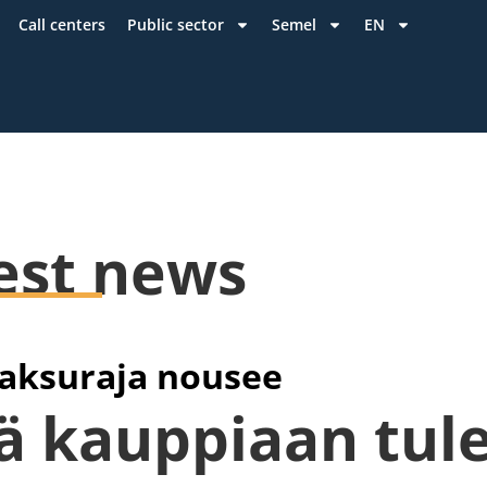
Call centers
Public sector
Semel
EN
est news
aksuraja nousee
ä kauppiaan tul