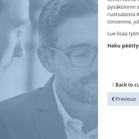
pysäköinnin 
ruotsalaista 
tiimiimme, jo
Lue lisää työ
Haku päättyny
Back to c
Previous