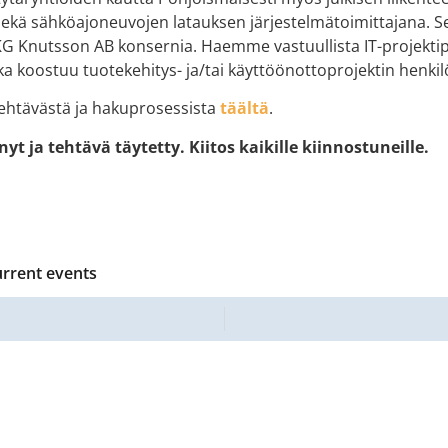
sekä sähköajoneuvojen latauksen järjestelmätoimittajana. 
KG Knutsson AB konsernia. Haemme vastuullista IT-projektip
ka koostuu tuotekehitys- ja/tai käyttöönottoprojektin henkil
tehtävästä ja hakuprosessista
täältä
.
t ja tehtävä täytetty. Kiitos kaikille kiinnostuneille.
urrent events