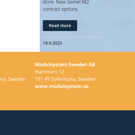
store. New Semel M2
contract options.
Read more
19.9.2025
Modulsystem Sweden AB
Hammers 12
una, Sweden
191 49 Sollentuna, Sweden
e
www.modulsystem.se