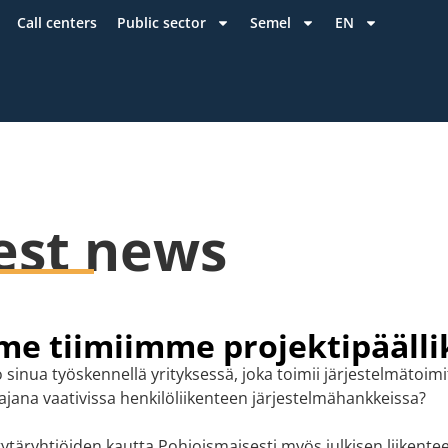
Call centers
Public sector
Semel
EN
est news
e tiimiimme projektipäälli
o sinua työskennellä yrityksessä, joka toimii järjestelmätoim
ajana vaativissa henkilöliikenteen järjestelmähankkeissa?
tytäryhtiöiden kautta Pohjoismaisesti myös julkisen liikente