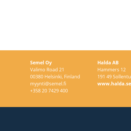
Semel Oy
Halda AB
Valimo Road 21
Hammers 12
00380 Helsinki, Finland
191 49 Sollent
myynti@semel.fi
www.halda.s
+358 20 7429 400