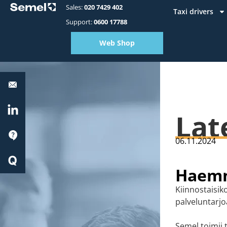
Sales:
020 7429 402
Taxi drivers
Support:
0600 17788
Web Shop
Equipment
support:
0600
17788
LinkedIn
Lat
Support
06.11.2024
Quick
Start
Haemm
Kiinnostaisik
palveluntarjo
Semel toimii 