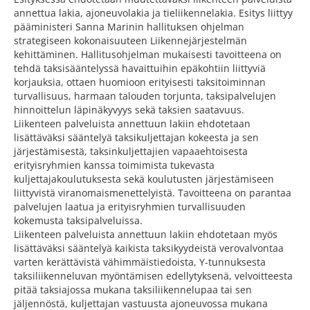
annettua lakia, ajoneuvolakia ja tieliikennelakia. Esitys liittyy
pääministeri Sanna Marinin hallituksen ohjelman
strategiseen kokonaisuuteen Liikennejärjestelmän
kehittäminen. Hallitusohjelman mukaisesti tavoitteena on
tehdä taksisääntelyssä havaittuihin epäkohtiin liittyviä
korjauksia, ottaen huomioon erityisesti taksitoiminnan
turvallisuus, harmaan talouden torjunta, taksipalvelujen
hinnoittelun läpinäkyvyys sekä taksien saatavuus.
Liikenteen palveluista annettuun lakiin ehdotetaan
lisättäväksi sääntelyä taksikuljettajan kokeesta ja sen
järjestämisestä, taksinkuljettajien vapaaehtoisesta
erityisryhmien kanssa toimimista tukevasta
kuljettajakoulutuksesta sekä koulutusten järjestämiseen
liittyvistä viranomaismenettelyistä. Tavoitteena on parantaa
palvelujen laatua ja erityisryhmien turvallisuuden
kokemusta taksipalveluissa.
Liikenteen palveluista annettuun lakiin ehdotetaan myös
lisättäväksi sääntelyä kaikista taksikyydeistä verovalvontaa
varten kerättävistä vähimmäistiedoista, Y-tunnuksesta
taksiliikenneluvan myöntämisen edellytyksenä, velvoitteesta
pitää taksiajossa mukana taksiliikennelupaa tai sen
jäljennöstä, kuljettajan vastuusta ajoneuvossa mukana