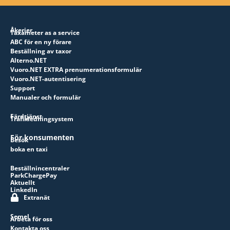
Åkerier
Taxameter as a service
ABC för en ny förare
Beställning av taxor
Alterno.NET
Vuoro.NET EXTRA prenumerationsformulär
Vuoro.NET-autentisering
Support
Manualer och formulär
Färdtjänst
Trafikledningsystem
För konsumenten
Besök
boka en taxi
Beställnincentraler
ParkChargePay
Aktuellt
LinkedIn
Extranät
Semel
Arbeta för oss
Kontakta oss