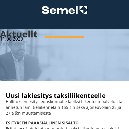
Aktuellt
11.06.2020
Uusi lakiesitys taksiliikenteelle
Hallituksen esitys eduskunnalle laeiksi liikenteen palveluista
annetun lain, tieliikennelain 155 §:n sekä ajoneuvolain 25 ja
27 a §:n muuttamisesta
ESITYKSEN PÄÄASIALLINEN SISÄLTÖ
Esityksessä ehdotetaan muutettavaksi liikenteen palveluista