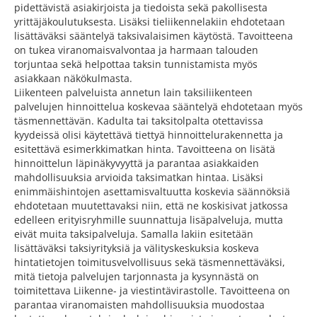
pidettävistä asiakirjoista ja tiedoista sekä pakollisesta
yrittäjäkoulutuksesta. Lisäksi tieliikennelakiin ehdotetaan
lisättäväksi sääntelyä taksivalaisimen käytöstä. Tavoitteena
on tukea viranomaisvalvontaa ja harmaan talouden
torjuntaa sekä helpottaa taksin tunnistamista myös
asiakkaan näkökulmasta.
Liikenteen palveluista annetun lain taksiliikenteen
palvelujen hinnoittelua koskevaa sääntelyä ehdotetaan myös
täsmennettävän. Kadulta tai taksitolpalta otettavissa
kyydeissä olisi käytettävä tiettyä hinnoittelurakennetta ja
esitettävä esimerkkimatkan hinta. Tavoitteena on lisätä
hinnoittelun läpinäkyvyyttä ja parantaa asiakkaiden
mahdollisuuksia arvioida taksimatkan hintaa. Lisäksi
enimmäishintojen asettamisvaltuutta koskevia säännöksiä
ehdotetaan muutettavaksi niin, että ne koskisivat jatkossa
edelleen erityisryhmille suunnattuja lisäpalveluja, mutta
eivät muita taksipalveluja. Samalla lakiin esitetään
lisättäväksi taksiyrityksiä ja välityskeskuksia koskeva
hintatietojen toimitusvelvollisuus sekä täsmennettäväksi,
mitä tietoja palvelujen tarjonnasta ja kysynnästä on
toimitettava Liikenne- ja viestintävirastolle. Tavoitteena on
parantaa viranomaisten mahdollisuuksia muodostaa