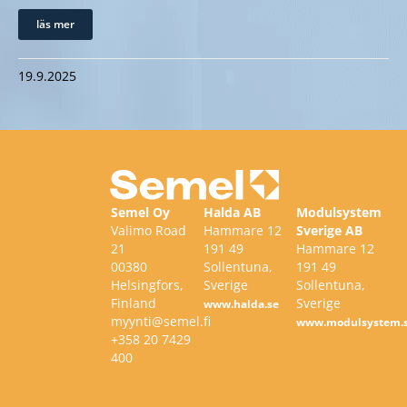
läs mer
19.9.2025
Semel Oy
Halda AB
Modulsystem
Valimo Road
Hammare 12
Sverige AB
21
191 49
Hammare 12
00380
Sollentuna,
191 49
Helsingfors,
Sverige
Sollentuna,
Finland
Sverige
www.halda.se
myynti@semel.fi
www.modulsystem.
+358 20 7429
400