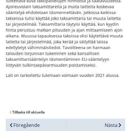
luotettava kuva taksipalvelujen hinnoista ja saatavuudesta.
Ajoneuvolain taksamittareita ja muita laitteita koskevaa
sääntelyä ehdotetaan täsmennettävän. Jatkossa kaikissa
takseissa tulisi käyttää joko taksamittaria tai muuta laitetta
tai järjestelmää. Taksamittaria täytyisi käyttää, kun kyydin
hinta perustuu matkan pituuden ja ajan mittaamiseen ajon
aikana. Muussa tapauksessa taksissa olisi käytettävä muuta
laitetta tai järjestelmää, joka kerää ja säilyttää laissa
edellytetyt vähimmäistiedot. Tavoitteena on harmaan
talouden torjunnan tukeminen sekä kansallisen
taksamittarisääntelyn täsmentäminen EU-sääntelyyn
liittyvän tulkintaepävarmuuden poistamiseksi.
Lait on tarkoitettu tulemaan voimaan vuoden 2021 alussa.
Tillbaka till aktuella
Föregående
Nästa