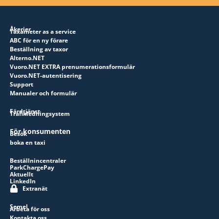
Åkerier
Taxameter as a service
ABC för en ny förare
Beställning av taxor
Alterno.NET
Vuoro.NET EXTRA prenumerationsformulär
Vuoro.NET-autentisering
Support
Manualer och formulär
Färdtjänst
Trafikledningsystem
För konsumenten
Besök
boka en taxi
Beställnincentraler
ParkChargePay
Aktuellt
LinkedIn
Extranät
Semel
Arbeta för oss
Kontakta oss