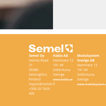
Semel Oy
Halda AB
Modulsystem
Valimo Road
Hammare 12
Sverige AB
21
191 49
Hammare 12
00380
Sollentuna,
191 49
Helsingfors,
Sverige
Sollentuna,
Finland
Sverige
www.halda.se
myynti@semel.fi
www.modulsystem.
+358 20 7429
400