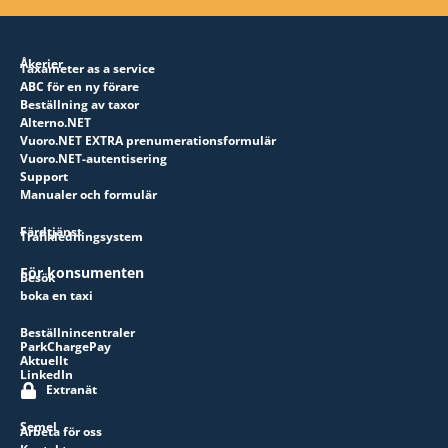
Åkerier
Taxameter as a service
ABC för en ny förare
Beställning av taxor
Alterno.NET
Vuoro.NET EXTRA prenumerationsformulär
Vuoro.NET-autentisering
Support
Manualer och formulär
Färdtjänst
Trafikledningsystem
För konsumenten
Besök
boka en taxi
Beställnincentraler
ParkChargePay
Aktuellt
LinkedIn
Extranät
Semel
Arbeta för oss