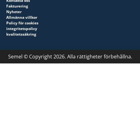
Kontakta oss
Fakturering
Nyheter
Allmänna villkor
Policy för cookies
integritetspolicy
kvalitetssäkring
Semel © Copyright 2026. Alla rättigheter förbehållna.