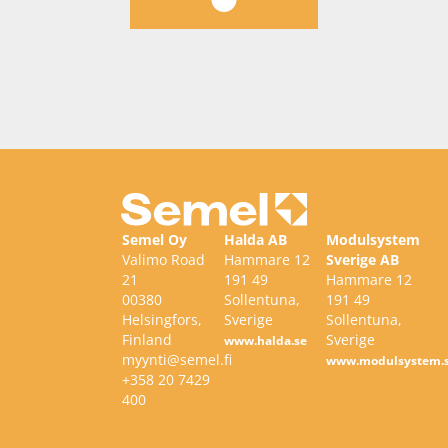
Semel Oy
Halda AB
Modulsystem
Valimo Road
Hammare 12
Sverige AB
21
191 49
Hammare 12
00380
Sollentuna,
191 49
Helsingfors,
Sverige
Sollentuna,
Finland
Sverige
www.halda.se
myynti@semel.fi
www.modulsystem.
+358 20 7429
400