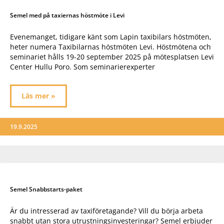
Semel med på taxiernas höstmöte i Levi
Evenemanget, tidigare känt som Lapin taxibilars höstmöten,
heter numera Taxibilarnas höstmöten Levi. Höstmötena och
seminariet hålls 19-20 september 2025 på mötesplatsen Levi
Center Hullu Poro. Som seminarierexperter
Läs mer »
19.9.2025
Semel Snabbstarts-paket
Är du intresserad av taxiföretagande? Vill du börja arbeta
snabbt utan stora utrustningsinvesteringar? Semel erbjuder