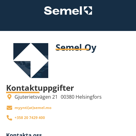
Semel Oy
Kontaktuppgifter
Gjuterietsvägen 21 00380 Helsingfors
om.lemes(ta)itnyym
+358 20 7429 400
Kontakta oss