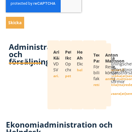
Skicka
Administration
och
Ari
Petri
Heli
Markku
Kalle
Teemu
Anton
Kääriäinen
Ikonen
Ahdinkallio
Nutivaara
Ruikka
försäljning
Pastila
Mattsson
VD
Operativ
Ekonomichef
Försäljning,
Försäljningschef
Försäljning,
Resa,
SV
chef
taxameter
systemförsäljni
if.lemes(ta)oillaknidha.ileh
bilisttjänster,
körtjänstförs
service,
om.lemes(ta)neniairaak.ira
if.lemes(ta)nenoki.irtep
om.lemes(ta)akkiu
fakturering
om.lemes(ta)n
installationsfirmor
om.leder(att)alitsap.
om.lemes(ta)araavitun.
Ekonomiadministration och