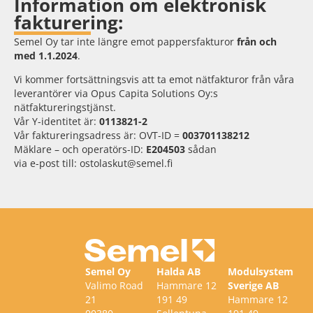
Information om elektronisk
fakturering:
Semel Oy tar inte längre emot pappersfakturor
från och
med 1.1.2024
.
Vi kommer fortsättningsvis att ta emot nätfakturor från våra
leverantörer via Opus Capita Solutions Oy:s
nätfaktureringstjänst.
Vår Y-identitet är:
0113821-2
Vår faktureringsadress är: OVT-ID =
003701138212
Mäklare – och operatörs-ID:
E204503
sådan
via e-post till: ostolaskut@semel.fi
Semel Oy
Halda AB
Modulsystem
Valimo Road
Hammare 12
Sverige AB
21
191 49
Hammare 12