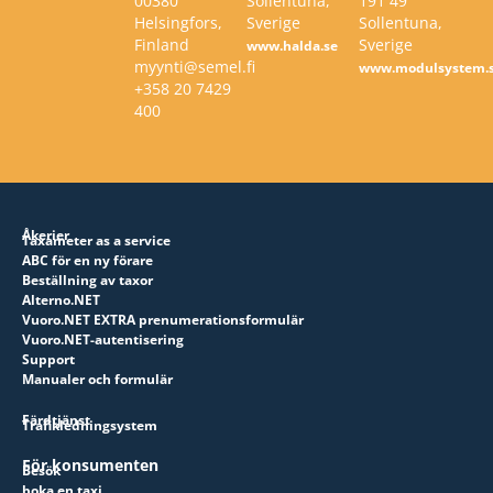
00380
Sollentuna,
191 49
Helsingfors,
Sverige
Sollentuna,
Finland
Sverige
www.halda.se
myynti@semel.fi
www.modulsystem.
+358 20 7429
400
Åkerier
Taxameter as a service
ABC för en ny förare
Beställning av taxor
Alterno.NET
Vuoro.NET EXTRA prenumerationsformulär
Vuoro.NET-autentisering
Support
Manualer och formulär
Färdtjänst
Trafikledningsystem
För konsumenten
Besök
boka en taxi