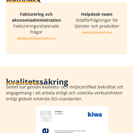
Helpdesk
Fakturering och
Helpdesk-team
ekonomiadministration
Stödförfrågningar för
Faktureringsrelaterade
tjänster och produkter
frågor
om.lemes(ta)satt
om.lämnas(de)utkalla
kvalitetssäkring
Semel har genom kvalitets- och miljöcertifikat bekräftat sitt
engagemang i att arbeta enligt och utveckla verksamheten
enligt globalt erkända ISO-standarder.