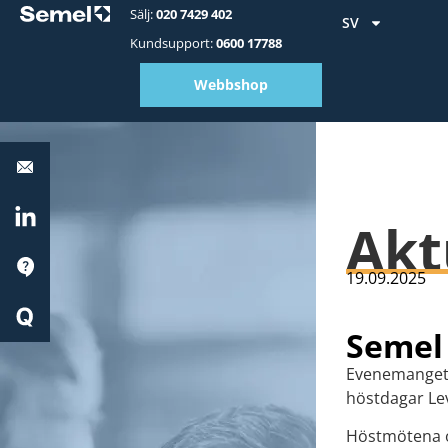
Sälj:
020 7429 402
SV
Kundsupport:
0600 17788
Webbshop
Stöd:
0600
17788
LinkedIn
Akt
Stöd
19.09.2025
Quick
Start
Semel 
Evenemanget 
höstdagar Lev
Höstmötena o