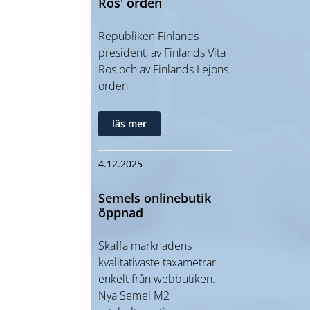
Ros' orden
Republiken Finlands
president, av Finlands Vita
Ros och av Finlands Lejons
orden
läs mer
4.12.2025
Semels onlinebutik
öppnad
Skaffa marknadens
kvalitativaste taxametrar
enkelt från webbutiken.
Nya Semel M2