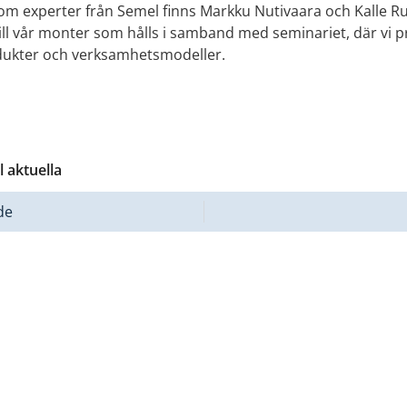
om experter från Semel finns Markku Nutivaara och Kalle Rui
ll vår monter som hålls i samband med seminariet, där vi p
dukter och verksamhetsmodeller.
ll aktuella
de