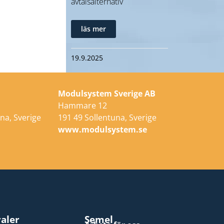
avtalsalternativ
läs mer
19.9.2025
Modulsystem Sverige AB
Hammare 12
na, Sverige
191 49 Sollentuna, Sverige
e
www.modulsystem.se
raler
Semel