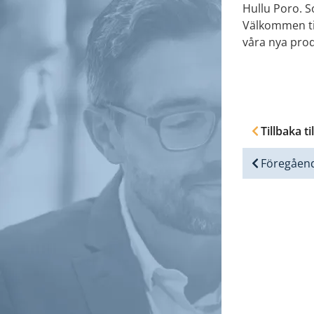
Hullu Poro. S
Välkommen ti
våra nya pro
Tillbaka ti
Föregåen