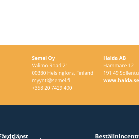
Semel Oy
Halda AB
Valimo Road 21
Hammare 12
00380 Helsingfors, Finland
191 49 Sollentu
myynti@semel.fi
www.halda.s
+358 20 7429 400
Färdtjänst
Beställnincent