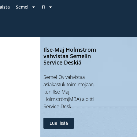
aista
Semel
FI
Ilse-Maj Holmström
vahvistaa Semelin
Service Deskiä
Semel Oy vahvistaa
asiakastukitoimintojaan,
kun Ilse-Maj
Holmström(MBA) aloitti
Service Desk
,
Lue lisää