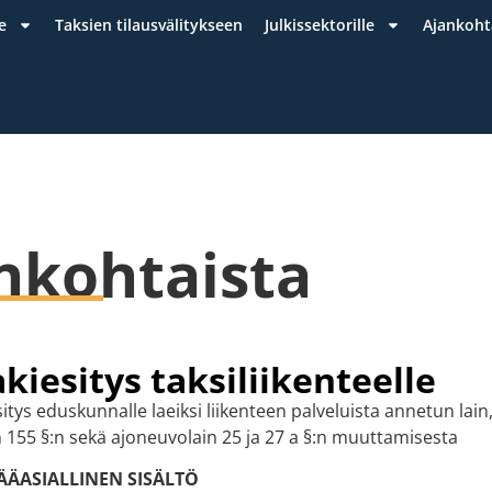
e
Taksien tilausvälitykseen
Julkissektorille
Ajankoht
nkohtaista
akiesitys taksiliikenteelle
itys eduskunnalle laeiksi liikenteen palveluista annetun lain
in 155 §:n sekä ajoneuvolain 25 ja 27 a §:n muuttamisesta
ÄÄASIALLINEN SISÄLTÖ