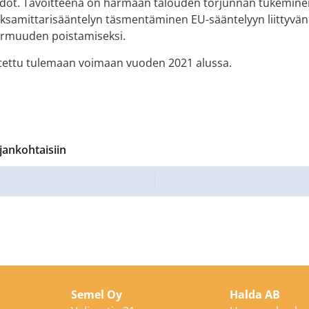
dot. Tavoitteena on harmaan talouden torjunnan tukemine
aksamittarisääntelyn täsmentäminen EU-sääntelyyn liittyvän
armuuden poistamiseksi.
itettu tulemaan voimaan vuoden 2021 alussa.
jankohtaisiin
Semel Oy
Halda AB