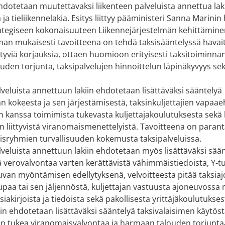
hdotetaan muutettavaksi liikenteen palveluista annettua lak
ja tieliikennelakia. Esitys liittyy pääministeri Sanna Marinin
ategiseen kokonaisuuteen Liikennejärjestelmän kehittämine
man mukaisesti tavoitteena on tehdä taksisääntelyssä havai
ittyviä korjauksia, ottaen huomioon erityisesti taksitoiminnan
den torjunta, taksipalvelujen hinnoittelun läpinäkyvyys sek
lveluista annettuun lakiin ehdotetaan lisättäväksi sääntelyä
jan kokeesta ja sen järjestämisestä, taksinkuljettajien vapaa
n kanssa toimimista tukevasta kuljettajakoulutuksesta sekä
n liittyvistä viranomaismenettelyistä. Tavoitteena on paran
tyisryhmien turvallisuuden kokemusta taksipalveluissa.
lveluista annettuun lakiin ehdotetaan myös lisättäväksi sään
ä verovalvontaa varten kerättävistä vähimmäistiedoista, Y-
luvan myöntämisen edellytyksenä, velvoitteesta pitää taksi
lupaa tai sen jäljennöstä, kuljettajan vastuusta ajoneuvoss
siakirjoista ja tiedoista sekä pakollisesta yrittäjäkoulutukses
kiin ehdotetaan lisättäväksi sääntelyä taksivalaisimen käytöst
on tukea viranomaisvalvontaa ja harmaan talouden torjunta