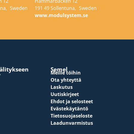
 12
Hammarbacken 12
tuna, Sweden
191 49 Sollentuna, Sweden
e
www.modulsystem.se
välitykseen
Semel
Meille töihin
y
Ota yhteyttä
Laskutus
Uutiskirjeet
Ehdot ja selosteet
Evästekäytäntö
Tietosuojaseloste
Laadunvarmistus