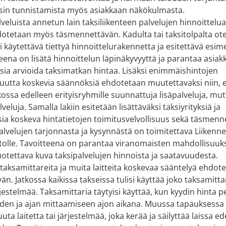
ksin tunnistamista myös asiakkaan näkökulmasta.
lveluista annetun lain taksiliikenteen palvelujen hinnoittelu
otetaan myös täsmennettävän. Kadulta tai taksitolpalta ote
si käytettävä tiettyä hinnoittelurakennetta ja esitettävä esi
teena on lisätä hinnoittelun läpinäkyvyyttä ja parantaa asiak
ia arvioida taksimatkan hintaa. Lisäksi enimmäishintojen
uutta koskevia säännöksiä ehdotetaan muutettavaksi niin, e
tkossa edelleen erityisryhmille suunnattuja lisäpalveluja, mut
veluja. Samalla lakiin esitetään lisättäväksi taksiyrityksiä ja
sia koskeva hintatietojen toimitusvelvollisuus sekä täsmenn
palvelujen tarjonnasta ja kysynnästä on toimitettava Liikenne
stolle. Tavoitteena on parantaa viranomaisten mahdollisuuk
tettava kuva taksipalvelujen hinnoista ja saatavuudesta.
taksamittareita ja muita laitteita koskevaa sääntelyä ehdot
n. Jatkossa kaikissa takseissa tulisi käyttää joko taksamitta
ärjestelmää. Taksamittaria täytyisi käyttää, kun kyydin hinta 
en ja ajan mittaamiseen ajon aikana. Muussa tapauksessa t
ta laitetta tai järjestelmää, joka kerää ja säilyttää laissa ed