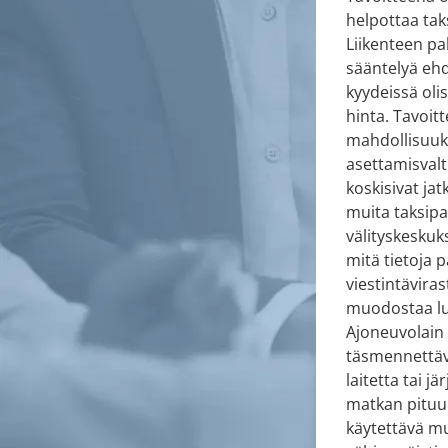
helpottaa ta
Liikenteen pa
sääntelyä ehd
kyydeissä oli
hinta. Tavoit
mahdollisuuks
asettamisvalt
koskisivat ja
muita taksipal
välityskeskuk
mitä tietoja 
viestintävira
muodostaa luo
Ajoneuvolain 
täsmennettävä
laitetta tai j
matkan pituud
käytettävä muu