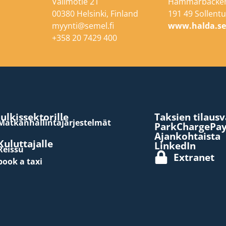
Valimotie 21
Hammarbacken
00380 Helsinki, Finland
191 49 Sollen
myynti@semel.fi
www.halda.s
+358 20 7429 400
Julkissektorille
Taksien tilaus
Matkanhallintajärjestelmät
ParkChargePa
Ajankohtaista
Kuluttajalle
LinkedIn
Reissu
Extranet
book a taxi