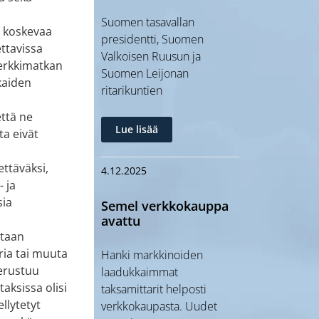
Suomen tasavallan
a koskevaa
presidentti, Suomen
ttavissa
Valkoisen Ruusun ja
merkkimatkan
Suomen Leijonan
kaiden
ritarikuntien
ttä ne
Lue lisää
ta eivät
ettäväksi,
4.12.2025
- ja
sia
Semel verkkokauppa
avattu
etaan
ria tai muuta
Hanki markkinoiden
perustuu
laadukkaimmat
aksissa olisi
taksamittarit helposti
ellytetyt
verkkokaupasta. Uudet