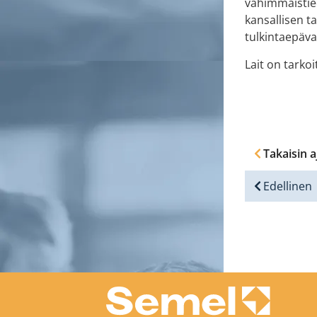
vähimmäistie
kansallisen t
tulkintaepäv
Lait on tarko
Takaisin a
Edellinen