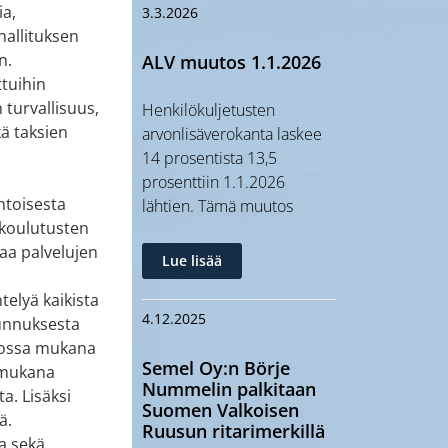
ia,
3.3.2026
 hallituksen
n.
ALV muutos 1.1.2026
ttuihin
 turvallisuus,
Henkilökuljetusten
ä taksien
arvonlisäverokanta laskee
14 prosentista 13,5
prosenttiin 1.1.2026
ehtoisesta
lähtien. Tämä muutos
 koulutusten
taa palvelujen
Lue lisää
telyä kaikista
4.12.2025
tunnuksesta
ajossa mukana
Semel Oy:n Börje
a mukana
Nummelin palkitaan
ta. Lisäksi
Suomen Valkoisen
ä.
Ruusun ritarimerkillä
a sekä