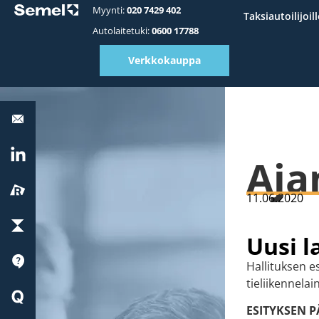
Myynti:
020 7429 402
Taksiautoilijoill
Autolaitetuki:
0600 17788
Verkkokauppa
Autolaitetuki:
0600
17788
LinkedIn
Aja
Reissu
11.06.2020
ParkChargePay
Uusi l
Tuki
Hallituksen es
tieliikennela
Quick
Start
ESITYKSEN P