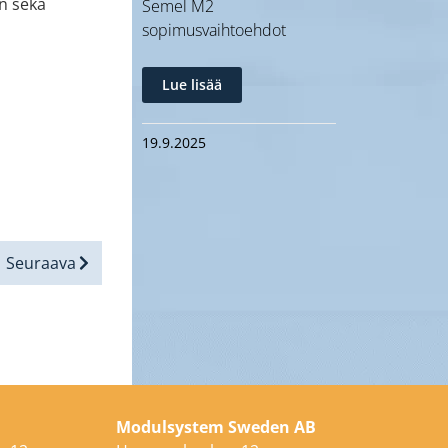
n sekä
Semel M2
sopimusvaihtoehdot
Lue lisää
19.9.2025
Seuraava
Modulsystem Sweden AB