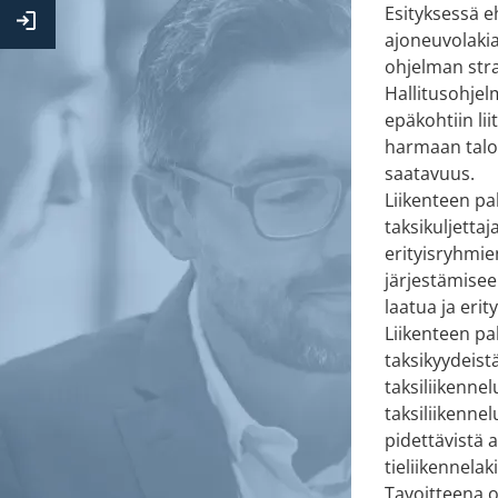
Kirjaudu
Esityksessä e
Extranettiin
ajoneuvolakia 
ohjelman str
Hallitusohjel
epäkohtiin li
harmaan talou
saatavuus.
Liikenteen pa
taksikuljetta
erityisryhmie
järjestämisee
laatua ja eri
Liikenteen pa
taksikyydeist
taksiliikenne
taksiliikenne
pidettävistä a
tieliikennela
Tavoitteena 