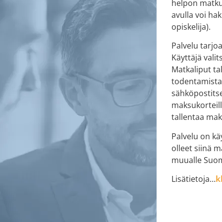
helpon matku
avulla voi ha
opiskelija).
Palvelu tarjo
Käyttäjä vali
Matkaliput t
todentamista
sähköpostitse
maksukorteill
tallentaa ma
Palvelu on k
olleet siinä 
muualle Suo
Lisätietoja…
k