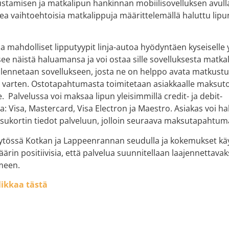
stamisen ja matkalipun hankinnan mobiilisovelluksen avull
kea vaihtoehtoisia matkalippuja määrittelemällä haluttu lipu
aa mahdolliset lipputyypit linja-autoa hyödyntäen kyseiselle y
tsee näistä haluamansa ja voi ostaa sille sovelluksesta matka
allennetaan sovellukseen, josta ne on helppo avata matkust
 varten. Ostotapahtumasta toimitetaan asiakkaalle maksuto
. Palvelussa voi maksaa lipun yleisimmillä credit- ja debit-
a: Visa, Mastercard, Visa Electron ja Maestro. Asiakas voi h
ksukortin tiedot palveluun, jolloin seuraava maksutapahtu
äytössä Kotkan ja Lappeenrannan seudulla ja kokemukset kä
määrin positiivisia, että palvelua suunnitellaan laajennettava
meen.
likkaa tästä