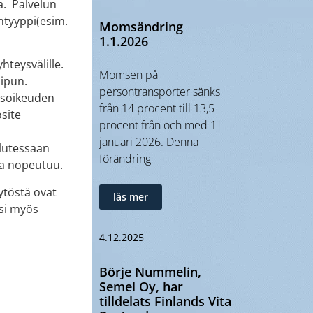
a. Palvelun
ntyyppi(esim.
Momsändring
1.1.2026
hteysvälille.
Momsen på
lipun.
persontransporter sänks
usoikeuden
från 14 procent till 13,5
site
procent från och med 1
januari 2026. Denna
alutessaan
förändring
ma nopeutuu.
ytöstä ovat
läs mer
ksi myös
4.12.2025
Börje Nummelin,
Semel Oy, har
tilldelats Finlands Vita