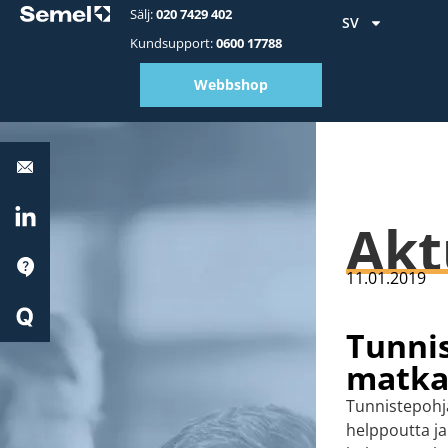
Sälj:
020 7429 402
SV
Kundsupport:
0600 17788
Webbshop
Stöd:
0600
17788
LinkedIn
Akt
Stöd
11.01.2019
Quick
Start
Tunnis
matka
Tunnistepohja
helppoutta ja