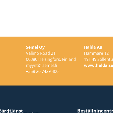
Semel Oy
Halda AB
Valimo Road 21
Hammare 12
00380 Helsingfors, Finland
191 49 Sollentu
myynti@semel.fi
www.halda.s
+358 20 7429 400
Färdtjänst
Beställnincent