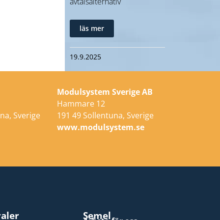
avtalsalternativ
läs mer
19.9.2025
Modulsystem Sverige AB
Hammare 12
na, Sverige
191 49 Sollentuna, Sverige
e
www.modulsystem.se
raler
Semel