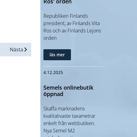
Ros' orden
Republiken Finlands
president, av Finlands Vita
Ros och av Finlands Lejons
orden
Nästa
läs mer
4.12.2025
Semels onlinebutik
öppnad
Skaffa marknadens
kvalitativaste taxametrar
enkelt från webbutiken.
Nya Semel M2