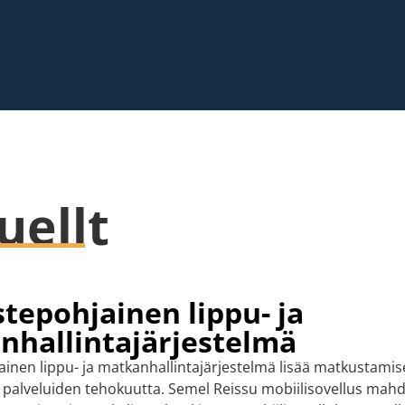
uellt
tepohjainen lippu- ja
nhallintajärjestelmä
inen lippu- ja matkanhallintajärjestelmä lisää matkustami
 palveluiden tehokuutta. Semel Reissu mobiilisovellus mahd