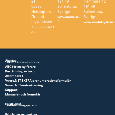
21
191 49
Hammare 12
00380
Sollentuna,
191 49
Helsingfors,
Sverige
Sollentuna,
Finland
Sverige
www.halda.se
myynti@semel.fi
www.modulsystem.
+358 20 7429
400
Åkerier
Taxameter as a service
ABC för en ny förare
Beställning av taxor
Alterno.NET
Vuoro.NET EXTRA prenumerationsformulär
Vuoro.NET-autentisering
Support
Manualer och formulär
Färdtjänst
Trafikledningsystem
För konsumenten