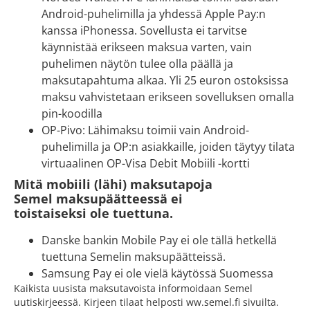
Android-puhelimilla ja yhdessä Apple Pay:n
kanssa iPhonessa. Sovellusta ei tarvitse
käynnistää erikseen maksua varten, vain
puhelimen näytön tulee olla päällä ja
maksutapahtuma alkaa. Yli 25 euron ostoksissa
maksu vahvistetaan erikseen sovelluksen omalla
pin-koodilla
OP-Pivo: Lähimaksu toimii vain Android-
puhelimilla ja OP:n asiakkaille, joiden täytyy tilata
virtuaalinen OP-Visa Debit Mobiili -kortti
Mitä mobiili (lähi) maksutapoja
Semel maksupäätteessä ei
toistaiseksi ole tuettuna.
Danske bankin Mobile Pay ei ole tällä hetkellä
tuettuna Semelin maksupäätteissä.
Samsung Pay ei ole vielä käytössä Suomessa
Kaikista uusista maksutavoista informoidaan Semel
uutiskirjeessä. Kirjeen tilaat helposti ww.semel.fi sivuilta.