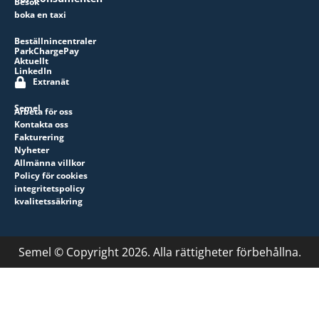
Besök
boka en taxi
Beställnincentraler
ParkChargePay
Aktuellt
LinkedIn
Extranät
Semel
Arbeta för oss
Kontakta oss
Fakturering
Nyheter
Allmänna villkor
Policy för cookies
integritetspolicy
kvalitetssäkring
Semel © Copyright 2026. Alla rättigheter förbehållna.