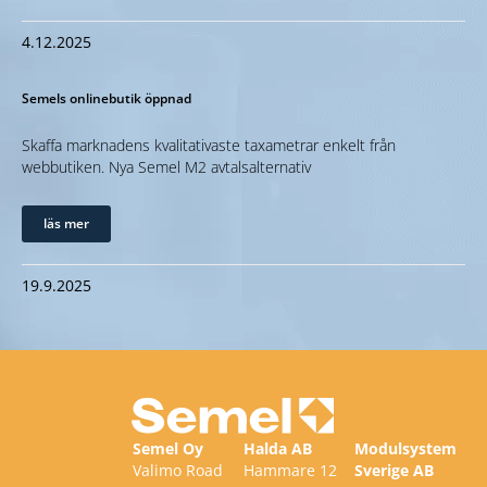
4.12.2025
Semels onlinebutik öppnad
Skaffa marknadens kvalitativaste taxametrar enkelt från
webbutiken. Nya Semel M2 avtalsalternativ
läs mer
19.9.2025
Semel Oy
Halda AB
Modulsystem
Valimo Road
Hammare 12
Sverige AB