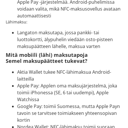
Apple Pay -järjestelmää. Android-puhelimissa
voidaan valita, mikä NFC-maksusovellus avataan
automaattisesti
Lähimaksu:
Langaton maksutapa, jossa pankki- tai
luottokortti, älypuhelin viedään osto-pisteen
maksupäätteen lähelle, maksua varten
Mitä mobiili (lähi) maksutapoja
Semel maksupäätteet tukevat?
Aktia Wallet tukee NFC-lähimaksua Android-
laitteilla
Apple Pay: Applen oma maksujärjestelmä, joka
toimii iPhonessa (SE, 6 tai uudempi), Apple
Watchissa
Google Pay: toimii Suomessa, mutta Apple Payn
tavoin se tarvitsee toimiakseen yhteensopivan
kortin
Nordea Wallet: NFC-lähimaksu toimii suoraan