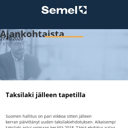
Ajankohtaista
27.10.2020
Taksilaki jälleen tapetilla
Suomen hallitus on pari viikkoa sitten jälleen
kerran päivittänyt uuden taksilakiehdotuksen. Aikaisempi
taksilaki astui voimaan kesällä 2018. Tämä ehdotus palaa