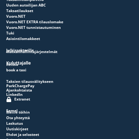
Uuden autoilijan ABC
Taksatilaukset
Vuoro.NET
Vuoro.NET EXTRA tilauslomake
Vuoro.NET tunnistautuminen
Tuki
Asiointilomakkeet
Julkissektorille
Matkanhallintajärjestelmät
Kuluttajalle
Reissu
book a taxi
Taksien tilausvälitykseen
ParkChargePay
Ajankohtaista
LinkedIn
Extranet
Semel
Meille töihin
Ota yhteyttä
Laskutus
Uutiskirjeet
Ehdot ja selosteet