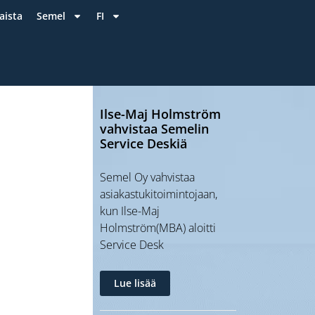
aista
Semel
FI
Ilse-Maj Holmström
vahvistaa Semelin
Service Deskiä
Semel Oy vahvistaa
asiakastukitoimintojaan,
kun Ilse-Maj
Holmström(MBA) aloitti
Service Desk
Lue lisää