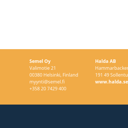
Semel Oy
Halda AB
Valimotie 21
Hammarbacken
00380 Helsinki, Finland
191 49 Sollen
myynti@semel.fi
www.halda.s
+358 20 7429 400