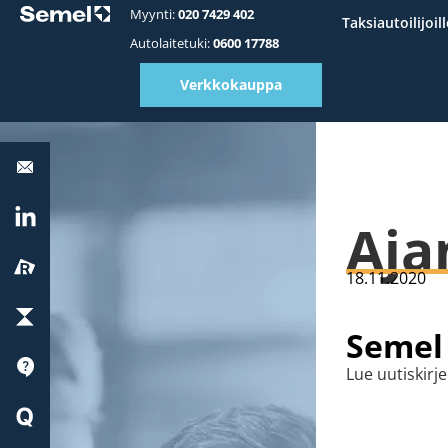
Myynti:
020 7429 402
Taksiautoilijoill
Autolaitetuki:
0600 17788
Verkkokauppa
Autolaitetuki:
0600
17788
LinkedIn
Aja
Reissu
18.11.2020
ParkChargePay
Semel 
Tuki
Lue uutiskir
Quick
Start