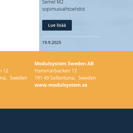
Semel M2
sopimusvaihtoehdot
Lue lisää
19.9.2025
Modulsystem Sweden AB
 12
Hammarbacken 12
tuna, Sweden
191 49 Sollentuna, Sweden
e
www.modulsystem.se