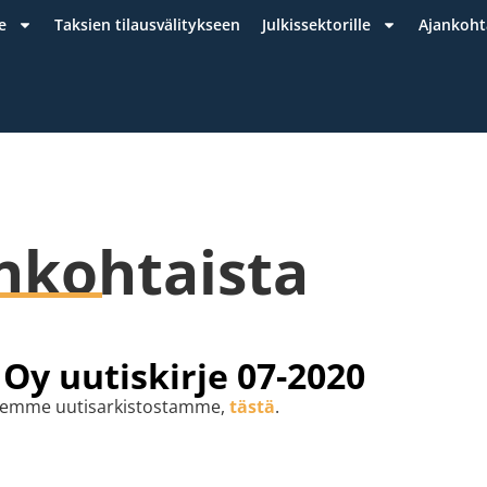
e
Taksien tilausvälitykseen
Julkissektorille
Ajankoht
nkohtaista
Oy uutiskirje 07-2020
jeemme uutisarkistostamme,
tästä
.