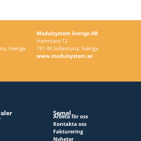
Modulsystem Sverige AB
Hammare 12
na, Sverige
191 49 Sollentuna, Sverige
e
www.modulsystem.se
raler
Semel
Arbeta för oss
y
Kontakta oss
Fakturering
Nyheter