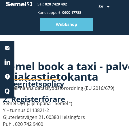
Sälj:
020 7429 402
SV
Kundsupport:
0600 17788
Webbshop
Stöd:
0600
17788
Semel book a taxi - pal
LinkedIn
asiakastietokanta
Stöd
Integritetspolicy
Quick
EU:s allmänna dataskyddsförordning (EU 2016/679)
Start
2. Registerförare
Semel Oy ( jäljempänä ” Semel ”)
Y – tunnus 0113821-2
Gjuterietsvägen 21, 00380 Helsingfors
Puh . 020 742 9400