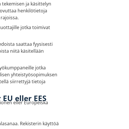
 tekemisen ja käsittelyn
ovuttaa henkilötietoja
rajoissa.
ottajille jotka toimivat
doista saattaa fyysisesti
ista niitä käsitellään
styökumppaneille jotka
välisen yhteistyösopimuksen
ellä siirrettyjä tietoja
 EU eller EES
ionen eller Europeiska
lasanaa. Rekisterin käyttöä