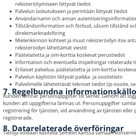
rekisteröitymiseen liittyvät tiedot
Palvelun laskutukseen ja perintään liittyvät tiedot
Användarnamn och annan autentiseringsinformatio
Tillståndsinformation och förbud, såsom tillstånd oc
direktmarknadsföring
Mielenkiinnon kohteet ja muut rekisteröidyn itse an
rekisteröidyn lähettämät viestit
Päätelaitetta ja sim-korttia koskevat perustiedot
Information och eventuella inspelningar relaterade ti
Erilaiset palvelua, päätelaitetta ja sim-korttia koske
Palvelun käyttöön liittyvät paikka- ja osoitetieto
Palvelimelle lähetettävät tekniset tiedot (ip-osoite, sel
7. Regelbundna informationskällo
Kunden lämnar personuppgifter till Semel. Genom att log
kunden att uppgifterna lämnas ut. Personuppgifter saml
registrering för tjänsten, vid användning av tjänsten eller 
registrerade.
8. Datarelaterade överföringar
Tietoja voidaan käsitellä Semelin kanssa samaan konsernii