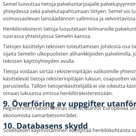
Semel luovuttaa tietoja palveluntarjoajalle palvelupyynnön
yhteydessä sekä palvelutapahtumaan liittyen. Semel voi lu
voimassaolevan lainsäädännön sallimissa ja velvoittavissa 
Henkilörekisterin tietoja luovutetaan kolmansille palveluntu
suorassa yhteistyössä Semelin kanssa.
Tietojen käsittelyn teknisen toteuttamisen johdosta osa tie
sijaita Semelin ulkopuolisten alihankkijoiden palvelimilla, jo
teknisen käyttöyhteyden avulla.
Tietoja voidaan siirtää rekisterinpitäjän valikoimille yhtei
käsittelevät tietoja rekisterinpitäjän lukuun, osapuolten 
perusteella. Tällöin tietojenkäsittelijällä ei ole oikeutta käsit
omaan lukuunsa omissa henkilörekistereissään.
9. Överföring av uppgifter utanför
Registerinformation lämnas inte ut utanför Europeiska un
ekonomiska samarbetsområdet.
10. Databasens skydd
Sovelluksen käynnistäminen edellyttää henkilökohtaista sa