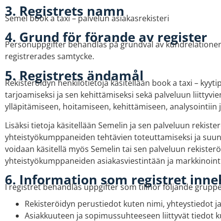
3. Registrets namn
Semel book a taxi – palvelun asiakasrekisteri
4. Grund för förande av register
Personuppgifter behandlas på grundval av kundrelatione
registrerades samtycke.
5. Registrets ändamål
Rekisteröidyn henkilötietoja käsitellään book a taxi – kyyti
tarjoamiseksi ja sen kehittämiseksi sekä palveluun liittyvi
ylläpitämiseen, hoitamiseen, kehittämiseen, analysointiin ja
Lisäksi tietoja käsitellään Semelin ja sen palveluun rekiste
yhteistyökumppaneiden tehtävien toteuttamiseksi ja suunn
voidaan käsitellä myös Semelin tai sen palveluun rekister
yhteistyökumppaneiden asiakasviestintään ja markkinointi
6. Information som registret inne
I registret behandlas uppgifter som tillhör följande gruppe
Rekisteröidyn perustiedot kuten nimi, yhteystiedot ja 
Asiakkuuteen ja sopimussuhteeseen liittyvät tiedot 