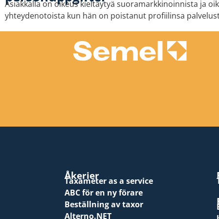
Asiakkalla on oikeus kieltäytyä suoramarkkinoinnista ja oi
yhteydenotoista kun hän on poistanut profiilinsa palvelust
Åkerier
Taxameter as a service
ABC för en ny förare
Beställning av taxor
Alterno.NET