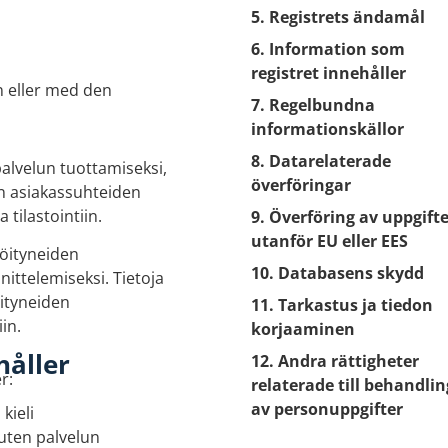
5. Registrets ändamål
6. Information som
registret innehåller
n eller med den
7. Regelbundna
informationskällor
8. Datarelaterade
palvelun tuottamiseksi,
överföringar
en asiakassuhteiden
 tilastointiin.
9. Överföring av uppgift
utanför EU eller EES
röityneiden
10. Databasens skydd
ittelemiseksi. Tietoja
öityneiden
11. Tarkastus ja tiedon
in.
korjaaminen
håller
12. Andra rättigheter
r:
relaterade till behandlin
av personuppgifter
kieli
kuten palvelun