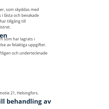
ser, som skyddas med
 i låsta och bevakade
 tillgång till
istret.
nen
em som har lagrats i
lse av felaktiga uppgifter.
iftligen och undertecknade
otie 21, Helsingfors.
ill behandling av