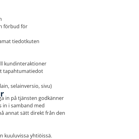
n
h förbud för
tamat tiedotkuten
ll kundinteraktioner
vat tapahtumatiedot
ain, selainversio, sivu)
r
ga in på tjänsten godkänner
as in i samband med
på annat sätt direkt från den
n kuuluvissa yhtiöissä.