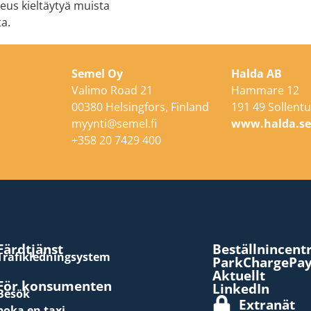
keus kieltäytyä muista
a.
Semel Oy
Halda AB
Valimo Road 21
Hammare 12
00380 Helsingfors, Finland
191 49 Sollentu
myynti@semel.fi
www.halda.s
+358 20 7429 400
Färdtjänst
Beställnincent
Trafikledningsystem
ParkChargePa
Aktuellt
För konsumenten
LinkedIn
Besök
Extranät
boka en taxi