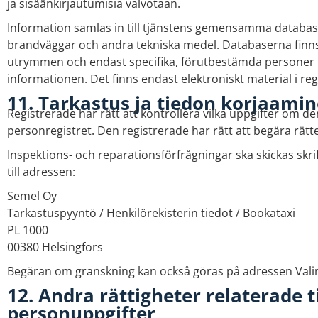
ja sisäänkirjautumisia valvotaan.
Information samlas in till tjänstens gemensamma databa
brandväggar och andra tekniska medel. Databaserna finns
utrymmen och endast specifika, förutbestämda personer har
informationen. Det finns endast elektroniskt material i reg
11. Tarkastus ja tiedon korjaami
Registrerade har rätt att kontrollera vilka uppgifter om d
personregistret. Den registrerade har rätt att begära rätte
Inspektions- och reparationsförfrågningar ska skickas skr
till adressen:
Semel Oy
Tarkastuspyyntö / Henkilörekisterin tiedot / Bookataxi
PL 1000
00380 Helsingfors
Begäran om granskning kan också göras på adressen Valim
12. Andra rättigheter relaterade t
personuppgifter