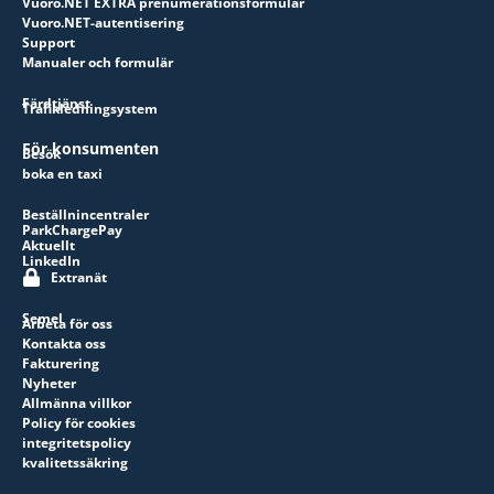
Vuoro.NET EXTRA prenumerationsformulär
Vuoro.NET-autentisering
Support
Manualer och formulär
Färdtjänst
Trafikledningsystem
För konsumenten
Besök
boka en taxi
Beställnincentraler
ParkChargePay
Aktuellt
LinkedIn
Extranät
Semel
Arbeta för oss
Kontakta oss
Fakturering
Nyheter
Allmänna villkor
Policy för cookies
integritetspolicy
kvalitetssäkring