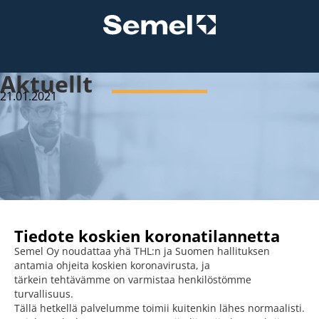
Aktuellt
21.01.2021
Tiedote koskien koronatilannetta
Semel Oy noudattaa yhä THL:n ja Suomen hallituksen
antamia ohjeita koskien koronavirusta, ja
tärkein tehtävämme on varmistaa henkilöstömme
turvallisuus.
Tällä hetkellä palvelumme toimii kuitenkin lähes normaalisti.