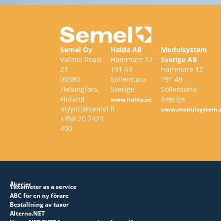
Semel Oy
Halda AB
Modulsystem
Valimo Road
Hammare 12
Sverige AB
21
191 49
Hammare 12
00380
Sollentuna,
191 49
Helsingfors,
Sverige
Sollentuna,
Finland
Sverige
www.halda.se
myynti@semel.fi
www.modulsystem.
+358 20 7429
400
Åkerier
Taxameter as a service
ABC för en ny förare
Beställning av taxor
Alterno.NET