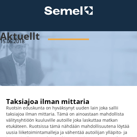
Aktuellt
15.06.2018
Taksiajoa ilman mittaria
Ruotsin eduskunta on hyväksynyt uuden lain joka sallii
taksiajoa ilman mittaria. Tämä on ainoastaan mahdollista
välitysyhtiöön kuuluville autoille joka laskuttaa matkan
etukäteen. Ruotsissa tämä nähdään mahdollisuutena löytää
uusia liiketoimintamalleja ja vähentää autoilijan ylläpito- ja