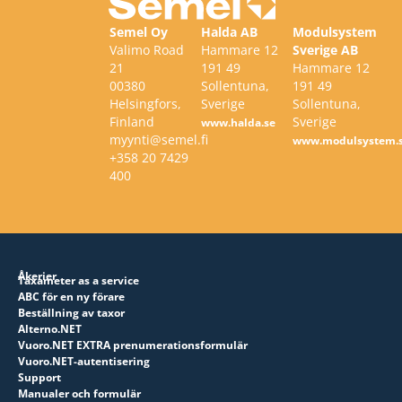
Semel Oy
Halda AB
Modulsystem
Valimo Road
Hammare 12
Sverige AB
21
191 49
Hammare 12
00380
Sollentuna,
191 49
Helsingfors,
Sverige
Sollentuna,
Finland
Sverige
www.halda.se
myynti@semel.fi
www.modulsystem.
+358 20 7429
400
Åkerier
Taxameter as a service
ABC för en ny förare
Beställning av taxor
Alterno.NET
Vuoro.NET EXTRA prenumerationsformulär
Vuoro.NET-autentisering
Support
Manualer och formulär