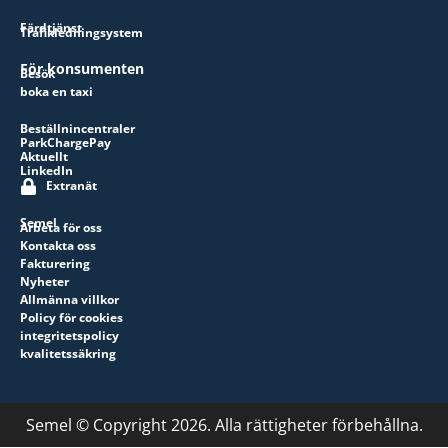
Färdtjänst
Trafikledningsystem
För konsumenten
Besök
boka en taxi
Beställnincentraler
ParkChargePay
Aktuellt
LinkedIn
Extranät
Semel
Arbeta för oss
Kontakta oss
Fakturering
Nyheter
Allmänna villkor
Policy för cookies
integritetspolicy
kvalitetssäkring
Semel © Copyright 2026. Alla rättigheter förbehållna.