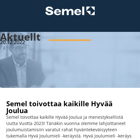
Aktuellt
20.12.2022
Semel toivottaa kaikille Hyvää
Joulua
Semel toivottaa kaikille Hyvää Joulua ja menestyksellistä
Uutta Vuotta 2023! Tänäkin vuonna olemme lahjoittaneet
joulumuistamisiin varatut rahat hyväntekeväisyyteen
tukemalla Hyvä Joulumieli -keräystä. Hyvä Joulumieli -keräys