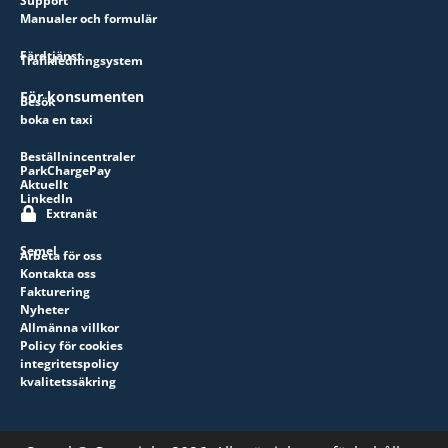
Support
Manualer och formulär
Färdtjänst
Trafikledningsystem
För konsumenten
Besök
boka en taxi
Beställnincentraler
ParkChargePay
Aktuellt
LinkedIn
Extranät
Semel
Arbeta för oss
Kontakta oss
Fakturering
Nyheter
Allmänna villkor
Policy för cookies
integritetspolicy
kvalitetssäkring