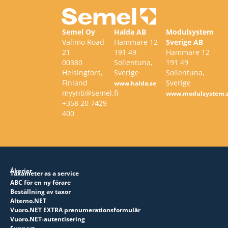
Semel Oy
Halda AB
Modulsystem
Valimo Road
Hammare 12
Sverige AB
21
191 49
Hammare 12
00380
Sollentuna,
191 49
Helsingfors,
Sverige
Sollentuna,
Finland
Sverige
www.halda.se
myynti@semel.fi
www.modulsystem.
+358 20 7429
400
Åkerier
Taxameter as a service
ABC för en ny förare
Beställning av taxor
Alterno.NET
Vuoro.NET EXTRA prenumerationsformulär
Vuoro.NET-autentisering