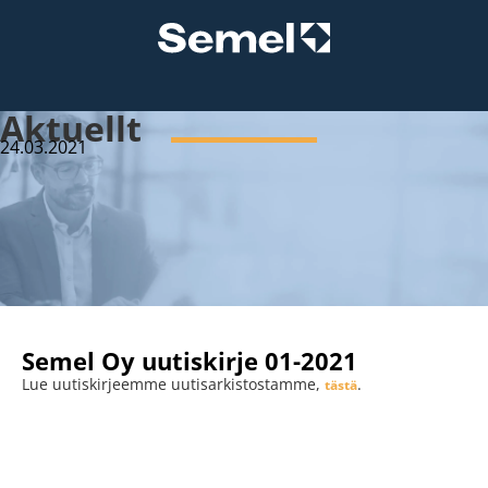
Aktuellt
24.03.2021
Semel Oy uutiskirje 01-2021
Lue uutiskirjeemme uutisarkistostamme,
.
tästä