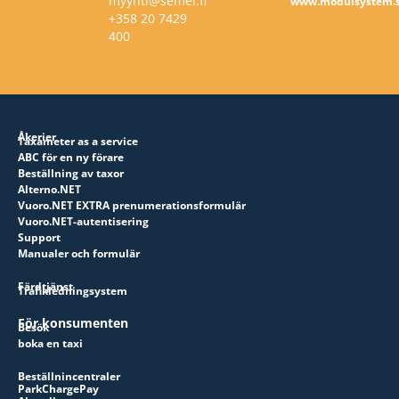
myynti@semel.fi
www.modulsystem.
+358 20 7429
400
Åkerier
Taxameter as a service
ABC för en ny förare
Beställning av taxor
Alterno.NET
Vuoro.NET EXTRA prenumerationsformulär
Vuoro.NET-autentisering
Support
Manualer och formulär
Färdtjänst
Trafikledningsystem
För konsumenten
Besök
boka en taxi
Beställnincentraler
ParkChargePay