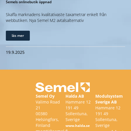
Semels onlinebutik öppnad
Skaffa marknadens kvalitativaste taxametrar enkelt från
webbutiken. Nya Semel M2 avtalsalternativ
läs mer
19.9.2025
Semel Oy
Halda AB
Modulsystem
Valimo Road
Hammare 12
Sverige AB
21
191 49
Hammare 12
00380
Sollentuna,
191 49
Helsingfors,
Sverige
Sollentuna,
Finland
Sverige
www.halda.se