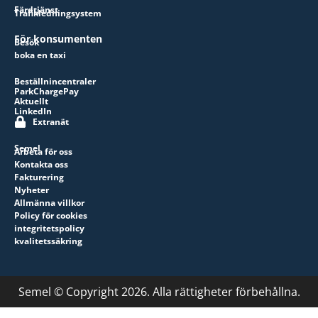
Färdtjänst
Trafikledningsystem
För konsumenten
Besök
boka en taxi
Beställnincentraler
ParkChargePay
Aktuellt
LinkedIn
Extranät
Semel
Arbeta för oss
Kontakta oss
Fakturering
Nyheter
Allmänna villkor
Policy för cookies
integritetspolicy
kvalitetssäkring
Semel © Copyright 2026. Alla rättigheter förbehållna.