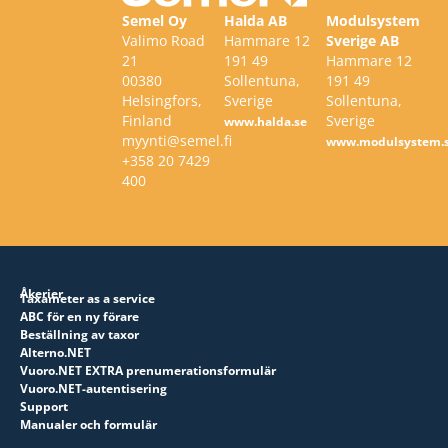
Semel Oy
Halda AB
Modulsystem
Valimo Road
Hammare 12
Sverige AB
21
191 49
Hammare 12
00380
Sollentuna,
191 49
Helsingfors,
Sverige
Sollentuna,
Finland
Sverige
www.halda.se
myynti@semel.fi
www.modulsystem.
+358 20 7429
400
Åkerier
Taxameter as a service
ABC för en ny förare
Beställning av taxor
Alterno.NET
Vuoro.NET EXTRA prenumerationsformulär
Vuoro.NET-autentisering
Support
Manualer och formulär