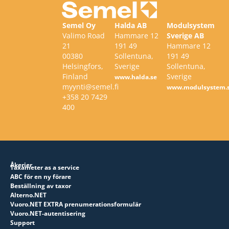
Semel Oy
Halda AB
Modulsystem
Valimo Road
Hammare 12
Sverige AB
21
191 49
Hammare 12
00380
Sollentuna,
191 49
Helsingfors,
Sverige
Sollentuna,
Finland
Sverige
www.halda.se
myynti@semel.fi
www.modulsystem.
+358 20 7429
400
Åkerier
Taxameter as a service
ABC för en ny förare
Beställning av taxor
Alterno.NET
Vuoro.NET EXTRA prenumerationsformulär
Vuoro.NET-autentisering
Support