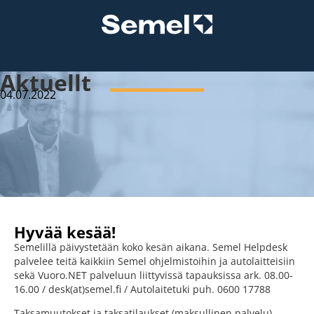
Aktuellt
04.07.2022
Hyvää kesää!
Semelillä päivystetään koko kesän aikana. Semel Helpdesk
palvelee teitä kaikkiin Semel ohjelmistoihin ja autolaitteisiin
sekä Vuoro.NET palveluun liittyvissä tapauksissa ark. 08.00-
16.00 / desk(at)semel.fi / Autolaitetuki puh. 0600 17788
Taksamuutokset ja taksatilaukset (maksullinen palvelu)