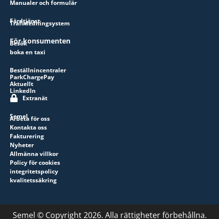
Manualer och formulär
Färdtjänst
Trafikledningsystem
För konsumenten
Besök
boka en taxi
Beställnincentraler
ParkChargePay
Aktuellt
LinkedIn
Extranät
Semel
Arbeta för oss
Kontakta oss
Fakturering
Nyheter
Allmänna villkor
Policy för cookies
integritetspolicy
kvalitetssäkring
Semel © Copyright 2026. Alla rättigheter förbehållna.