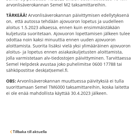
arvonlisäverokannan Semel M2 taksamittareihin.
TÄRKEÄÄ!
Arvonlisäverokannan päivittymisen edellytyksenä
on, että autossa tehdään ajovuoron lopetus ja uudelleen
aloitus 1.5.2023 alkaessa, ennen kuin ensimmäistäkään
kuljetusta suoritetaan. Ajovuoron lopettamisen jälkeen tulee
odottaa noin kaksi minuuttia ennen uuden ajovuoron
aloittamista. Suorita lisäksi vielä yksi ylimääräinen ajovuoron
aloitus- ja lopetus ennen asiakaskuljetusten aloittamista,
jolla varmistetaan alv-tiedostojen päivittyminen. Tarvittaessa
Semel Helpdesk avustaa joko puhelimitse 0600 17788 tai
sähköpostitse desk(at)semel.fi.
OBS:
Arvonlisäverokannan muuttuessa päivityksiä ei tulla
suorittamaan Semel TM6000 taksamittareihin, koska laitetta
ei ole enää mahdollista käyttää 30.4.2023 jälkeen.
Tillbaka till aktuella