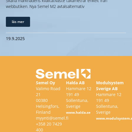
Skaffa marknadens kvalitativaste taxametrar enkelt från
webbutiken. Nya Semel M2 avtalsalternativ
läs mer
19.9.2025
Semel Oy
Halda AB
Modulsystem
Valimo Road
Hammare 12
Sverige AB
21
191 49
Hammare 12
00380
Sollentuna,
191 49
Helsingfors,
Sverige
Sollentuna,
Finland
Sverige
www.halda.se
myynti@semel.fi
www.modulsystem.
+358 20 7429
400