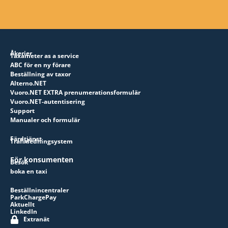
Åkerier
Taxameter as a service
ABC för en ny förare
Beställning av taxor
Alterno.NET
Vuoro.NET EXTRA prenumerationsformulär
Vuoro.NET-autentisering
Support
Manualer och formulär
Färdtjänst
Trafikledningsystem
För konsumenten
Besök
boka en taxi
Beställnincentraler
ParkChargePay
Aktuellt
LinkedIn
Extranät