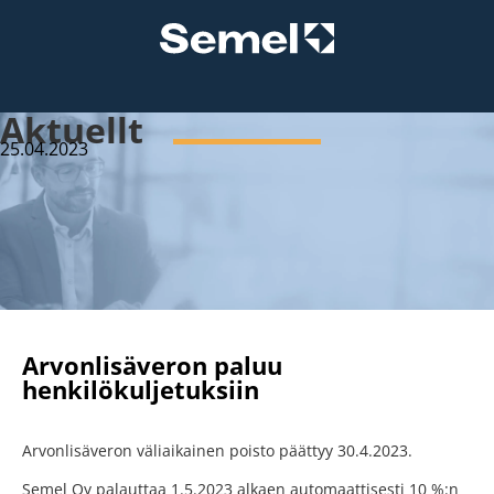
Aktuellt
25.04.2023
Arvonlisäveron paluu
henkilökuljetuksiin
Arvonlisäveron väliaikainen poisto päättyy 30.4.2023.
Semel Oy palauttaa 1.5.2023 alkaen automaattisesti 10 %:n