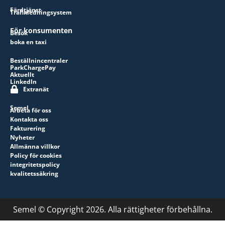
Färdtjänst
Trafikledningsystem
För konsumenten
Besök
boka en taxi
Beställnincentraler
ParkChargePay
Aktuellt
LinkedIn
Extranät
Semel
Arbeta för oss
Kontakta oss
Fakturering
Nyheter
Allmänna villkor
Policy för cookies
integritetspolicy
kvalitetssäkring
Semel © Copyright 2026. Alla rättigheter förbehållna.