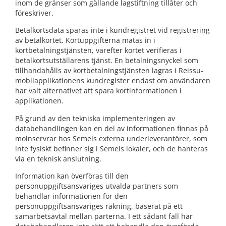
inom de gränser som gällande lagstiftning tillåter och
föreskriver.
Betalkortsdata sparas inte i kundregistret vid registrering
av betalkortet. Kortuppgifterna matas in i
kortbetalningstjänsten, varefter kortet verifieras i
betalkortsutställarens tjänst. En betalningsnyckel som
tillhandahålls av kortbetalningstjänsten lagras i Reissu-
mobilapplikationens kundregister endast om användaren
har valt alternativet att spara kortinformationen i
applikationen.
På grund av den tekniska implementeringen av
databehandlingen kan en del av informationen finnas på
molnservrar hos Semels externa underleverantörer, som
inte fysiskt befinner sig i Semels lokaler, och de hanteras
via en teknisk anslutning.
Information kan överföras till den
personuppgiftsansvariges utvalda partners som
behandlar informationen för den
personuppgiftsansvariges räkning, baserat på ett
samarbetsavtal mellan parterna. I ett sådant fall har