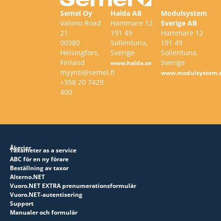
Semel Oy
Halda AB
Modulsystem
Valimo Road
Hammare 12
Sverige AB
21
191 49
Hammare 12
00380
Sollentuna,
191 49
Helsingfors,
Sverige
Sollentuna,
Finland
Sverige
www.halda.se
myynti@semel.fi
www.modulsystem.
+358 20 7429
400
Åkerier
Taxameter as a service
ABC för en ny förare
Beställning av taxor
Alterno.NET
Vuoro.NET EXTRA prenumerationsformulär
Vuoro.NET-autentisering
Support
Manualer och formulär