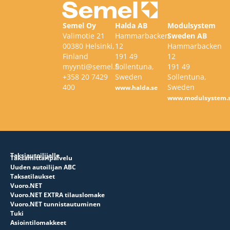
Semel Oy
Halda AB
Modulsystem
Valimotie 21
Hammarbacken
Sweden AB
00380 Helsinki,
12
Hammarbacken
Finland
191 49
12
myynti@semel.fi
Sollentuna,
191 49
+358 20 7429
Sweden
Sollentuna,
400
Sweden
www.halda.se
www.modulsystem.
Taksiautoilijalle
Taksamittaripalvelu
Uuden autoilijan ABC
Taksatilaukset
Vuoro.NET
Vuoro.NET EXTRA tilauslomake
Vuoro.NET tunnistautuminen
Tuki
Asiointilomakkeet