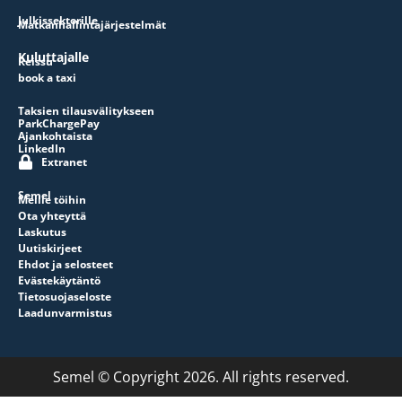
Julkissektorille
Matkanhallintajärjestelmät
Kuluttajalle
Reissu
book a taxi
Taksien tilausvälitykseen
ParkChargePay
Ajankohtaista
LinkedIn
Extranet
Semel
Meille töihin
Ota yhteyttä
Laskutus
Uutiskirjeet
Ehdot ja selosteet
Evästekäytäntö
Tietosuojaseloste
Laadunvarmistus
Semel © Copyright 2026. All rights reserved.