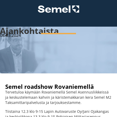
Ajankohtaista
08.03.2024
Semel roadshow Rovaniemellä
Tervetuloa käymään Rovaniemellä Semel Asennusliikkeissä
ja keskustelemaan kahvin ja käristemakkaran kera Semel M2
Taksamittaripalvelusta ja tarjouksestamme.
Tiistaina 12.3 klo 9-15 Lapin Autovaruste Oy/Jani Ojakangas
ja keskiviikkona 13.3 klo 9-15 Pohjoisen Mittariasennus