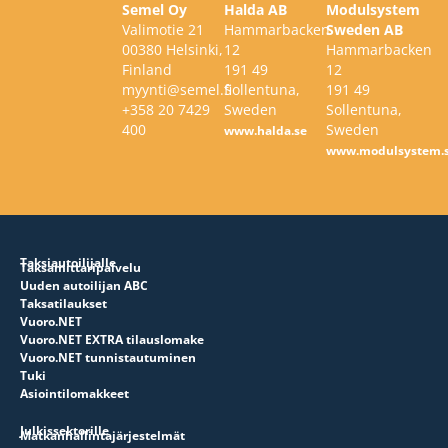
Semel Oy
Halda AB
Modulsystem
Valimotie 21
Hammarbacken
Sweden AB
00380 Helsinki,
12
Hammarbacken
Finland
191 49
12
myynti@semel.fi
Sollentuna,
191 49
+358 20 7429
Sweden
Sollentuna,
400
Sweden
www.halda.se
www.modulsystem.
Taksiautoilijalle
Taksamittaripalvelu
Uuden autoilijan ABC
Taksatilaukset
Vuoro.NET
Vuoro.NET EXTRA tilauslomake
Vuoro.NET tunnistautuminen
Tuki
Asiointilomakkeet
Julkissektorille
Matkanhallintajärjestelmät