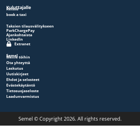
Kuluttajalle
Reissu
book a taxi
Taksien tilausvälitykseen
ParkChargePay
Ajankohtaista
LinkedIn
Extranet
Semel
Meille töihin
Ota yhteyttä
Laskutus
Uutiskirjeet
Ehdot ja selosteet
Evästekäytäntö
Tietosuojaseloste
Laadunvarmistus
Semel © Copyright 2026. All rights reserved.