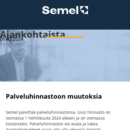
Ajankohtaista
01.02.2024
Palveluhinnastoon muutoksia
Semel päivittää palveluhinnastonsa. Uusi hinnasto on
voimassa 1 helmikuuta 2024 alkaen ja on voimassa
toistaiseksi. Palveluhinnaston voi avata ja lukea
Asiointilomakkeet-sivun alta alla olevasta linkistä.