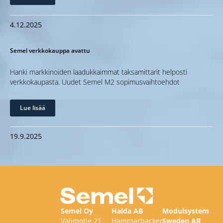
4.12.2025
Semel verkkokauppa avattu
Hanki markkinoiden laadukkaimmat taksamittarit helposti
verkkokaupasta. Uudet Semel M2 sopimusvaihtoehdot
Lue lisää
19.9.2025
Semel Oy
Halda AB
Modulsystem
Valimotie 21
Hammarbacken
Sweden AB