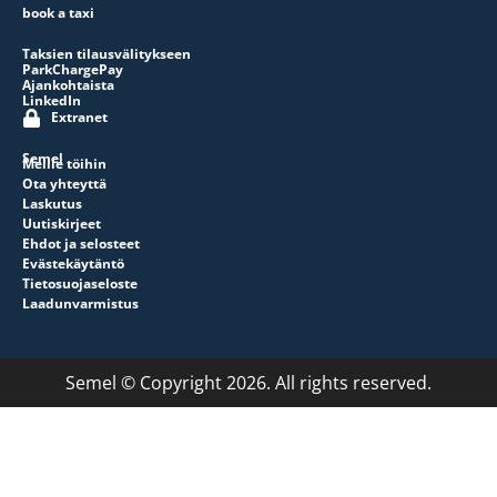
book a taxi
Taksien tilausvälitykseen
ParkChargePay
Ajankohtaista
LinkedIn
Extranet
Semel
Meille töihin
Ota yhteyttä
Laskutus
Uutiskirjeet
Ehdot ja selosteet
Evästekäytäntö
Tietosuojaseloste
Laadunvarmistus
Semel © Copyright 2026. All rights reserved.