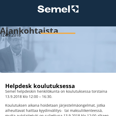
Ajankohtaista
12.09.2018
Helpdesk koulutuksessa
Semel helpdeskin henkilökunta on koulutuksessa torstaina
13.9.2018 klo 12:00 – 16:30.
Koulutuksen aikana hoidetaan järjestelmäongelmat, jotka
aiheuttavat haittaa kyydinvälitys- tai maksuliikenteessä,
mutta autolaitetuki on suljettuna 13.9.2018 klo 12:00 alkaen.