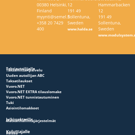
00380 Helsinki,
12
Hammarbacken
Finland
191 49
12
myynti@semel.fi
Sollentuna,
191 49
+358 20 7429
Sweden
Sollentuna,
400
Sweden
www.halda.se
www.modulsystem.
Taksiautoilijalle
Taksamittaripalvelu
Uuden autoilijan ABC
Taksatilaukset
Vuoro.NET
Vuoro.NET EXTRA tilauslomake
Vuoro.NET tunnistautuminen
Tuki
Asiointilomakkeet
Julkissektorille
Matkanhallintajärjestelmät
Kuluttajalle
Reissu