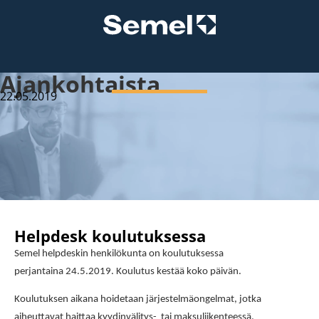
Ajankohtaista
22.05.2019
Helpdesk koulutuksessa
Semel helpdeskin henkilökunta on koulutuksessa
perjantaina 24.5.2019. Koulutus kestää koko päivän.
Koulutuksen aikana hoidetaan järjestelmäongelmat, jotka
aiheuttavat haittaa kyydinvälitys- tai maksuliikenteessä.