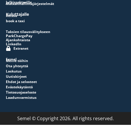
Julkissektorille
Matkanhallintajärjestelmät
Kuluttajalle
Reissu
book a taxi
Taksien tilausvälitykseen
ParkChargePay
Ajankohtaista
LinkedIn
Extranet
Semel
Meille töihin
Ota yhteyttä
Laskutus
Uutiskirjeet
Ehdot ja selosteet
Evästekäytäntö
Tietosuojaseloste
Laadunvarmistus
Semel © Copyright 2026. All rights reserved.