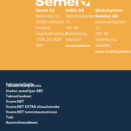
Semel Oy
Halda AB
Modulsystem
Valimotie 21
Hammarbacken
Sweden AB
00380 Helsinki,
12
Hammarbacken
Finland
191 49
12
myynti@semel.fi
Sollentuna,
191 49
+358 20 7429
Sweden
Sollentuna,
400
Sweden
www.halda.se
www.modulsystem.
Taksiautoilijalle
Taksamittaripalvelu
Uuden autoilijan ABC
Taksatilaukset
Vuoro.NET
Vuoro.NET EXTRA tilauslomake
Vuoro.NET tunnistautuminen
Tuki
Asiointilomakkeet